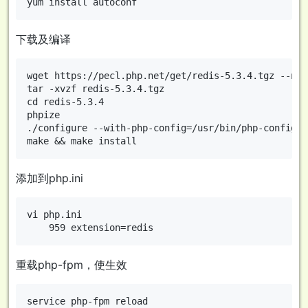
下载及编译
wget https://pecl.php.net/get/redis-5.3.4.tgz --no-
tar -xvzf redis-5.3.4.tgz 

cd redis-5.3.4

phpize 

./configure --with-php-config=/usr/bin/php-config

添加到php.ini
vi php.ini

重载php-fpm，使生效