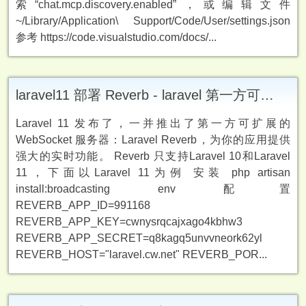
索“chat.mcp.discovery.enabled”，或编辑文件
~/Library/Application\ Support/Code/User/settings.json
参考 https://code.visualstudio.com/docs/...
laravel11 部署 Reverb - laravel 第一方可扩展的 WebSocket 服务器
Laravel 11 发布了，一并推出了第一方可扩展的
WebSocket 服务器：Laravel Reverb，为你的应用提供
强大的实时功能。 Reverb 只支持Laravel 10和Laravel
11，下面以Laravel 11为例 安装 php artisan
install:broadcasting env 配置
REVERB_APP_ID=991168
REVERB_APP_KEY=cwnysrqcajxago4kbhw3
REVERB_APP_SECRET=q8kagq5unvvneork62yl
REVERB_HOST="laravel.cw.net" REVERB_POR...