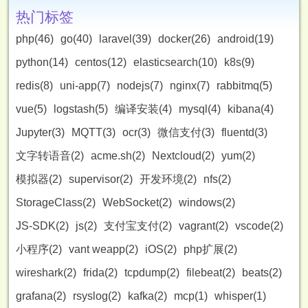
热门标签
php(46)
go(40)
laravel(39)
docker(26)
android(19)
python(14)
centos(12)
elasticsearch(10)
k8s(9)
redis(8)
uni-app(7)
nodejs(7)
nginx(7)
rabbitmq(5)
vue(5)
logstash(5)
编译安装(4)
mysql(4)
kibana(4)
Jupyter(3)
MQTT(3)
ocr(3)
微信支付(3)
fluentd(3)
文字转语音(2)
acme.sh(2)
Nextcloud(2)
yum(2)
模拟器(2)
supervisor(2)
开发环境(2)
nfs(2)
StorageClass(2)
WebSocket(2)
windows(2)
JS-SDK(2)
js(2)
支付宝支付(2)
vagrant(2)
vscode(2)
小程序(2)
vant weapp(2)
iOS(2)
php扩展(2)
wireshark(2)
frida(2)
tcpdump(2)
filebeat(2)
beats(2)
grafana(2)
rsyslog(2)
kafka(2)
mcp(1)
whisper(1)