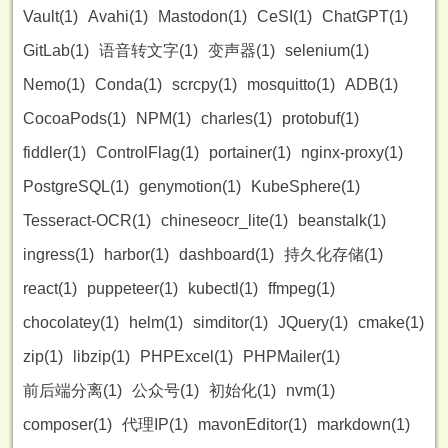
Vault(1)
Avahi(1)
Mastodon(1)
CeSI(1)
ChatGPT(1)
GitLab(1)
语音转文字(1)
变声器(1)
selenium(1)
Nemo(1)
Conda(1)
scrcpy(1)
mosquitto(1)
ADB(1)
CocoaPods(1)
NPM(1)
charles(1)
protobuf(1)
fiddler(1)
ControlFlag(1)
portainer(1)
nginx-proxy(1)
PostgreSQL(1)
genymotion(1)
KubeSphere(1)
Tesseract-OCR(1)
chineseocr_lite(1)
beanstalk(1)
ingress(1)
harbor(1)
dashboard(1)
持久化存储(1)
react(1)
puppeteer(1)
kubectl(1)
ffmpeg(1)
chocolatey(1)
helm(1)
simditor(1)
JQuery(1)
cmake(1)
zip(1)
libzip(1)
PHPExcel(1)
PHPMailer(1)
前后端分离(1)
公众号(1)
初始化(1)
nvm(1)
composer(1)
代理IP(1)
mavonEditor(1)
markdown(1)