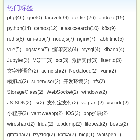
热门标签
php(46)
go(40)
laravel(39)
docker(26)
android(19)
python(14)
centos(12)
elasticsearch(10)
k8s(9)
redis(8)
uni-app(7)
nodejs(7)
nginx(7)
rabbitmq(5)
vue(5)
logstash(5)
编译安装(4)
mysql(4)
kibana(4)
Jupyter(3)
MQTT(3)
ocr(3)
微信支付(3)
fluentd(3)
文字转语音(2)
acme.sh(2)
Nextcloud(2)
yum(2)
模拟器(2)
supervisor(2)
开发环境(2)
nfs(2)
StorageClass(2)
WebSocket(2)
windows(2)
JS-SDK(2)
js(2)
支付宝支付(2)
vagrant(2)
vscode(2)
小程序(2)
vant weapp(2)
iOS(2)
php扩展(2)
wireshark(2)
frida(2)
tcpdump(2)
filebeat(2)
beats(2)
grafana(2)
rsyslog(2)
kafka(2)
mcp(1)
whisper(1)