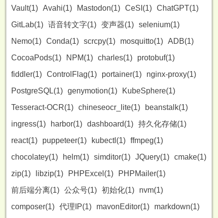
Vault(1)
Avahi(1)
Mastodon(1)
CeSI(1)
ChatGPT(1)
GitLab(1)
语音转文字(1)
变声器(1)
selenium(1)
Nemo(1)
Conda(1)
scrcpy(1)
mosquitto(1)
ADB(1)
CocoaPods(1)
NPM(1)
charles(1)
protobuf(1)
fiddler(1)
ControlFlag(1)
portainer(1)
nginx-proxy(1)
PostgreSQL(1)
genymotion(1)
KubeSphere(1)
Tesseract-OCR(1)
chineseocr_lite(1)
beanstalk(1)
ingress(1)
harbor(1)
dashboard(1)
持久化存储(1)
react(1)
puppeteer(1)
kubectl(1)
ffmpeg(1)
chocolatey(1)
helm(1)
simditor(1)
JQuery(1)
cmake(1)
zip(1)
libzip(1)
PHPExcel(1)
PHPMailer(1)
前后端分离(1)
公众号(1)
初始化(1)
nvm(1)
composer(1)
代理IP(1)
mavonEditor(1)
markdown(1)