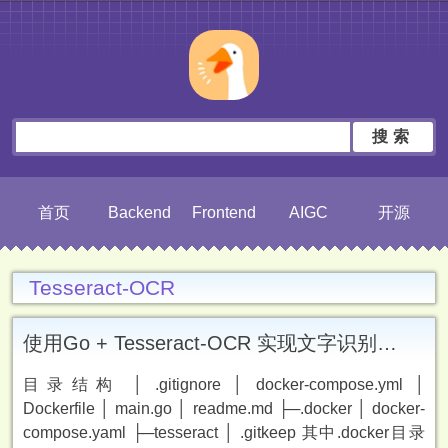
搜索
首页
Backend
Frontend
AIGC
开源
Tesseract-OCR
使用Go + Tesseract-OCR 实现文字识别的通用服务
目录结构 │ .gitignore │ docker-compose.yml │
Dockerfile │ main.go │ readme.md ├─.docker │ docker-
compose.yaml ├─tesseract │ .gitkeep 其中.docker目录