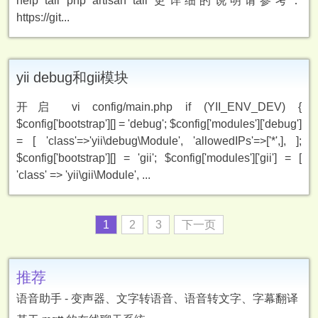
help tail php artisan tail 更详细的说明请参考：
https://git...
yii debug和gii模块
开启 vi config/main.php if (YII_ENV_DEV) {
$config['bootstrap'][] = 'debug'; $config['modules']['debug']
= [ 'class'=>'yii\debug\Module', 'allowedIPs'=>['*',], ];
$config['bootstrap'][] = 'gii'; $config['modules']['gii'] = [
'class' => 'yii\gii\Module', ...
1
2
3
下一页
推荐
语音助手 - 变声器、文字转语音、语音转文字、字幕翻译