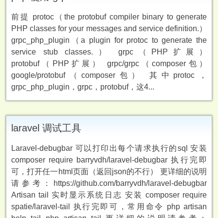
前提 protoc（the protobuf compiler binary to generate
PHP classes for your messages and service definition.）
grpc_php_plugin（a plugin for protoc to generate the
service stub classes.） grpc（PHP扩展）
protobuf（PHP扩展） grpc/grpc（composer包）
google/protobuf（composer包） 其中protoc，
grpc_php_plugin，grpc，protobuf，这4...
laravel 调试工具
Laravel-debugbar 可以打印出每个请求执行的sql 安装
composer require barryvdh/laravel-debugbar 执行完即
可，打开任一html页面（返回json的不行） 更详细的说明
请参考：https://github.com/barryvdh/laravel-debugbar
Artisan tail 实时显示系统日志 安装 composer require
spatie/laravel-tail 执行完即可，常用命令 php artisan