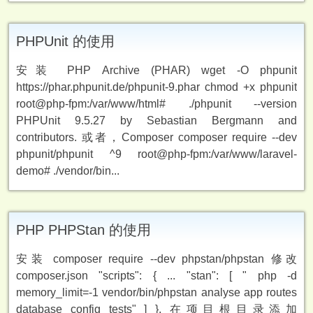
PHPUnit 的使用
安装 PHP Archive (PHAR) wget -O phpunit
https://phar.phpunit.de/phpunit-9.phar chmod +x phpunit
root@php-fpm:/var/www/html# ./phpunit --version
PHPUnit 9.5.27 by Sebastian Bergmann and
contributors. 或者，Composer composer require --dev
phpunit/phpunit ^9 root@php-fpm:/var/www/laravel-
demo# ./vendor/bin...
PHP PHPStan 的使用
安装 composer require --dev phpstan/phpstan 修改
composer.json "scripts": { ... "stan": [ " php -d
memory_limit=-1 vendor/bin/phpstan analyse app routes
database config tests" ] }, 在项目根目录添加