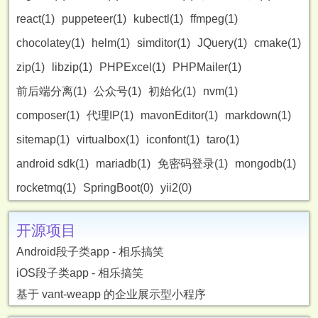
react(1)
puppeteer(1)
kubectl(1)
ffmpeg(1)
chocolatey(1)
helm(1)
simditor(1)
JQuery(1)
cmake(1)
zip(1)
libzip(1)
PHPExcel(1)
PHPMailer(1)
前后端分离(1)
公众号(1)
初始化(1)
nvm(1)
composer(1)
代理IP(1)
mavonEditor(1)
markdown(1)
sitemap(1)
virtualbox(1)
iconfont(1)
taro(1)
android sdk(1)
mariadb(1)
免密码登录(1)
mongodb(1)
rocketmq(1)
SpringBoot(0)
yii2(0)
开源项目
Android段子类app - 相乐搞笑
iOS段子类app - 相乐搞笑
基于 vant-weapp 的企业展示型小程序