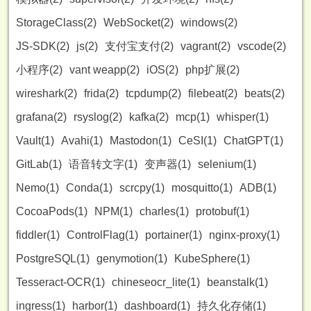
StorageClass(2)
WebSocket(2)
windows(2)
JS-SDK(2)
js(2)
支付宝支付(2)
vagrant(2)
vscode(2)
小程序(2)
vant weapp(2)
iOS(2)
php扩展(2)
wireshark(2)
frida(2)
tcpdump(2)
filebeat(2)
beats(2)
grafana(2)
rsyslog(2)
kafka(2)
mcp(1)
whisper(1)
Vault(1)
Avahi(1)
Mastodon(1)
CeSI(1)
ChatGPT(1)
GitLab(1)
语音转文字(1)
变声器(1)
selenium(1)
Nemo(1)
Conda(1)
scrcpy(1)
mosquitto(1)
ADB(1)
CocoaPods(1)
NPM(1)
charles(1)
protobuf(1)
fiddler(1)
ControlFlag(1)
portainer(1)
nginx-proxy(1)
PostgreSQL(1)
genymotion(1)
KubeSphere(1)
Tesseract-OCR(1)
chineseocr_lite(1)
beanstalk(1)
ingress(1)
harbor(1)
dashboard(1)
持久化存储(1)