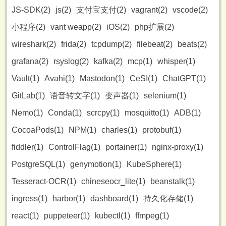
JS-SDK(2)
js(2)
支付宝支付(2)
vagrant(2)
vscode(2)
小程序(2)
vant weapp(2)
iOS(2)
php扩展(2)
wireshark(2)
frida(2)
tcpdump(2)
filebeat(2)
beats(2)
grafana(2)
rsyslog(2)
kafka(2)
mcp(1)
whisper(1)
Vault(1)
Avahi(1)
Mastodon(1)
CeSI(1)
ChatGPT(1)
GitLab(1)
语音转文字(1)
变声器(1)
selenium(1)
Nemo(1)
Conda(1)
scrcpy(1)
mosquitto(1)
ADB(1)
CocoaPods(1)
NPM(1)
charles(1)
protobuf(1)
fiddler(1)
ControlFlag(1)
portainer(1)
nginx-proxy(1)
PostgreSQL(1)
genymotion(1)
KubeSphere(1)
Tesseract-OCR(1)
chineseocr_lite(1)
beanstalk(1)
ingress(1)
harbor(1)
dashboard(1)
持久化存储(1)
react(1)
puppeteer(1)
kubectl(1)
ffmpeg(1)