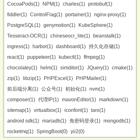
CocoaPods(1)
NPM(1)
charles(1)
protobuf(1)
fiddler(1)
ControlFlag(1)
portainer(1)
nginx-proxy(1)
PostgreSQL(1)
genymotion(1)
KubeSphere(1)
Tesseract-OCR(1)
chineseocr_lite(1)
beanstalk(1)
ingress(1)
harbor(1)
dashboard(1)
持久化存储(1)
react(1)
puppeteer(1)
kubectl(1)
ffmpeg(1)
chocolatey(1)
helm(1)
simditor(1)
JQuery(1)
cmake(1)
zip(1)
libzip(1)
PHPExcel(1)
PHPMailer(1)
前后端分离(1)
公众号(1)
初始化(1)
nvm(1)
composer(1)
代理IP(1)
mavonEditor(1)
markdown(1)
sitemap(1)
virtualbox(1)
iconfont(1)
taro(1)
android sdk(1)
mariadb(1)
免密码登录(1)
mongodb(1)
rocketmq(1)
SpringBoot(0)
yii2(0)