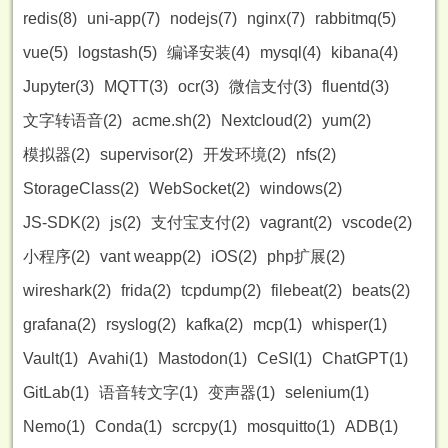
redis(8)
uni-app(7)
nodejs(7)
nginx(7)
rabbitmq(5)
vue(5)
logstash(5)
编译安装(4)
mysql(4)
kibana(4)
Jupyter(3)
MQTT(3)
ocr(3)
微信支付(3)
fluentd(3)
文字转语音(2)
acme.sh(2)
Nextcloud(2)
yum(2)
模拟器(2)
supervisor(2)
开发环境(2)
nfs(2)
StorageClass(2)
WebSocket(2)
windows(2)
JS-SDK(2)
js(2)
支付宝支付(2)
vagrant(2)
vscode(2)
小程序(2)
vant weapp(2)
iOS(2)
php扩展(2)
wireshark(2)
frida(2)
tcpdump(2)
filebeat(2)
beats(2)
grafana(2)
rsyslog(2)
kafka(2)
mcp(1)
whisper(1)
Vault(1)
Avahi(1)
Mastodon(1)
CeSI(1)
ChatGPT(1)
GitLab(1)
语音转文字(1)
变声器(1)
selenium(1)
Nemo(1)
Conda(1)
scrcpy(1)
mosquitto(1)
ADB(1)