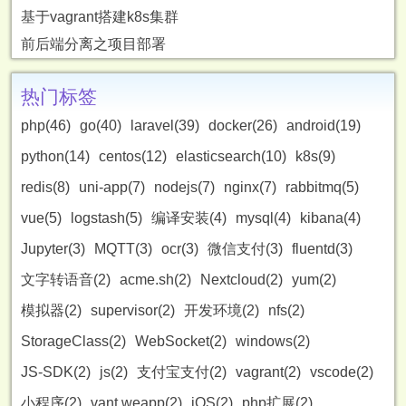
基于vagrant搭建k8s集群
前后端分离之项目部署
热门标签
php(46)
go(40)
laravel(39)
docker(26)
android(19)
python(14)
centos(12)
elasticsearch(10)
k8s(9)
redis(8)
uni-app(7)
nodejs(7)
nginx(7)
rabbitmq(5)
vue(5)
logstash(5)
编译安装(4)
mysql(4)
kibana(4)
Jupyter(3)
MQTT(3)
ocr(3)
微信支付(3)
fluentd(3)
文字转语音(2)
acme.sh(2)
Nextcloud(2)
yum(2)
模拟器(2)
supervisor(2)
开发环境(2)
nfs(2)
StorageClass(2)
WebSocket(2)
windows(2)
JS-SDK(2)
js(2)
支付宝支付(2)
vagrant(2)
vscode(2)
小程序(2)
vant weapp(2)
iOS(2)
php扩展(2)