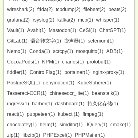
wireshark(2)
frida(2)
tcpdump(2)
filebeat(2)
beats(2)
grafana(2)
rsyslog(2)
kafka(2)
mcp(1)
whisper(1)
Vault(1)
Avahi(1)
Mastodon(1)
CeSI(1)
ChatGPT(1)
GitLab(1)
语音转文字(1)
变声器(1)
selenium(1)
Nemo(1)
Conda(1)
scrcpy(1)
mosquitto(1)
ADB(1)
CocoaPods(1)
NPM(1)
charles(1)
protobuf(1)
fiddler(1)
ControlFlag(1)
portainer(1)
nginx-proxy(1)
PostgreSQL(1)
genymotion(1)
KubeSphere(1)
Tesseract-OCR(1)
chineseocr_lite(1)
beanstalk(1)
ingress(1)
harbor(1)
dashboard(1)
持久化存储(1)
react(1)
puppeteer(1)
kubectl(1)
ffmpeg(1)
chocolatey(1)
helm(1)
simditor(1)
JQuery(1)
cmake(1)
zip(1)
libzip(1)
PHPExcel(1)
PHPMailer(1)