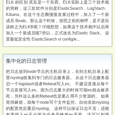
ELK 的区别 其实是一个东西。ELK实际上是三个技术栈
的简称，这三款软件分别是ElasticSearch、LogStach、
Kibana。在这个生态圈慢慢发展过程中，加入了一个新
成员 Beats。那么这个时候，按照之前的称呼，是不是应
该称之为ELKB呢？仔细想想，如果这个技术栈中以后再
加入一个新成员呢?所以，正式改名为Elastic Stack。 设
置最低安全性 ElasticSearch vi config/e...
集中化的日志管理
把日志放到node节点的主机目录上，在到主机目录上配
置rsyslog收集到专门的日志服务器。 从这个日志服务器
启一个logstash或者filebeat写入es。 不建议直接从每个
节点直接写入es。因为日志量大的时候可能es就会被弄
死，另外这么多的filebeat也是要占用不少资源的。 如果
觉得麻烦，就每个node写个文件监控。自动添加rsyslog
的配置然后重启rsyslog。 这样可以保证日志不丢，还能
有序插入es不会因为业务高峰把es弄死，还可以利用