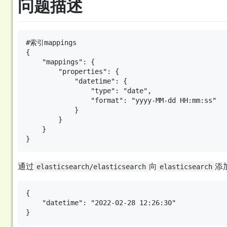
问题描述
#索引mappings

{

    "mappings": {

        "properties": {

            "datetime": {

                "type": "date",

                "format": "yyyy-MM-dd HH:mm:ss"

            }

        }

    }

通过
向
添
elasticsearch/elasticsearch
elasticsearch
{

    "datetime": "2022-02-28 12:26:30"
