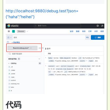
http://localhost:9880/debug.test?json=
{“haha”:“heihei”}
代码