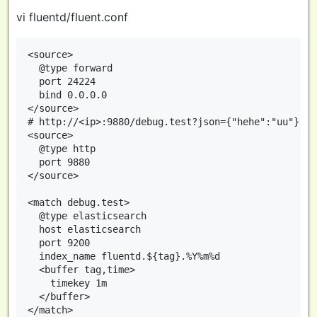
vi fluentd/fluent.conf
<source>

  @type forward

  port 24224

  bind 0.0.0.0

</source>

# http://<ip>:9880/debug.test?json={"hehe":"uu"}

<source>

  @type http

  port 9880

</source>

<match debug.test>

  @type elasticsearch

  host elasticsearch

  port 9200

  index_name fluentd.${tag}.%Y%m%d

  <buffer tag,time>

    timekey 1m

  </buffer>
