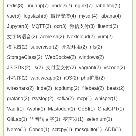
redis(8)
uni-app(7)
nodejs(7)
nginx(7)
rabbitmq(5)
vue(5)
logstash(5)
编译安装(4)
mysql(4)
kibana(4)
Jupyter(3)
MQTT(3)
ocr(3)
微信支付(3)
fluentd(3)
文字转语音(2)
acme.sh(2)
Nextcloud(2)
yum(2)
模拟器(2)
supervisor(2)
开发环境(2)
nfs(2)
StorageClass(2)
WebSocket(2)
windows(2)
JS-SDK(2)
js(2)
支付宝支付(2)
vagrant(2)
vscode(2)
小程序(2)
vant weapp(2)
iOS(2)
php扩展(2)
wireshark(2)
frida(2)
tcpdump(2)
filebeat(2)
beats(2)
grafana(2)
rsyslog(2)
kafka(2)
mcp(1)
whisper(1)
Vault(1)
Avahi(1)
Mastodon(1)
CeSI(1)
ChatGPT(1)
GitLab(1)
语音转文字(1)
变声器(1)
selenium(1)
Nemo(1)
Conda(1)
scrcpy(1)
mosquitto(1)
ADB(1)