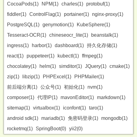
CocoaPods(1)
NPM(1)
charles(1)
protobuf(1)
fiddler(1)
ControlFlag(1)
portainer(1)
nginx-proxy(1)
PostgreSQL(1)
genymotion(1)
KubeSphere(1)
Tesseract-OCR(1)
chineseocr_lite(1)
beanstalk(1)
ingress(1)
harbor(1)
dashboard(1)
持久化存储(1)
react(1)
puppeteer(1)
kubectl(1)
ffmpeg(1)
chocolatey(1)
helm(1)
simditor(1)
JQuery(1)
cmake(1)
zip(1)
libzip(1)
PHPExcel(1)
PHPMailer(1)
前后端分离(1)
公众号(1)
初始化(1)
nvm(1)
composer(1)
代理IP(1)
mavonEditor(1)
markdown(1)
sitemap(1)
virtualbox(1)
iconfont(1)
taro(1)
android sdk(1)
mariadb(1)
免密码登录(1)
mongodb(1)
rocketmq(1)
SpringBoot(0)
yii2(0)