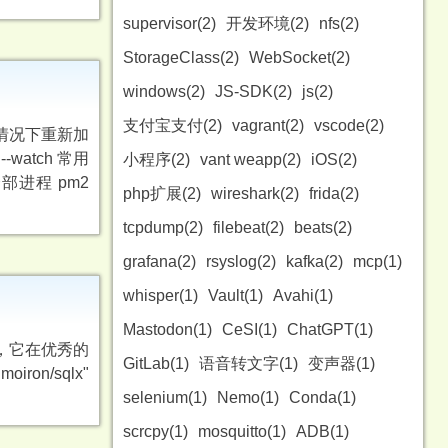
supervisor(2)
开发环境(2)
nfs(2)
StorageClass(2)
WebSocket(2)
windows(2)
JS-SDK(2)
js(2)
支付宝支付(2)
vagrant(2)
vscode(2)
的情况下重新加
-watch 常用
小程序(2)
vant weapp(2)
iOS(2)
 杀死全部进程 pm2
php扩展(2)
wireshark(2)
frida(2)
tcpdump(2)
filebeat(2)
beats(2)
grafana(2)
rsyslog(2)
kafka(2)
mcp(1)
whisper(1)
Vault(1)
Avahi(1)
Mastodon(1)
CeSI(1)
ChatGPT(1)
个包，它在优秀的
GitLab(1)
语音转文字(1)
变声器(1)
oiron/sqlx"
selenium(1)
Nemo(1)
Conda(1)
scrcpy(1)
mosquitto(1)
ADB(1)