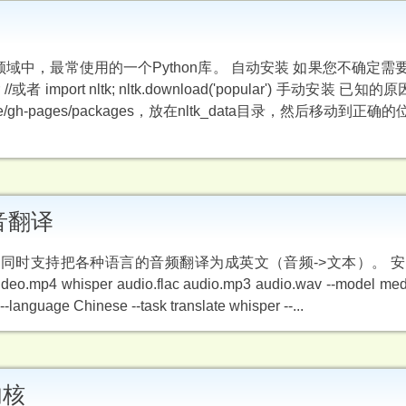
包，在NLP领域中，最常使用的一个Python库。 自动安装 如果您不确定
 //或者 import nltk; nltk.download('popular') 手动安装 
ta/tree/gh-pages/packages，放在nltk_data目录，然后移动到
语音翻译
，同时支持把各种语言的音频翻译为成英文（音频->文本）。 安装 apt
deo.mp4 whisper audio.flac audio.mp3 audio.wav --model me
anguage Chinese --task translate whisper --...
内核