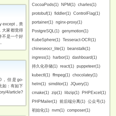
CocoaPods(1)
NPM(1)
charles(1)
protobuf(1)
fiddler(1)
ControlFlag(1)
portainer(1)
nginx-proxy(1)
y except，类
异常，大家都觉得
PostgreSQL(1)
genymotion(1)
理并不是一个好
KubeSphere(1)
Tesseract-OCR(1)
.
chineseocr_lite(1)
beanstalk(1)
ingress(1)
harbor(1)
dashboard(1)
持久化存储(1)
react(1)
puppeteer(1)
kubectl(1)
ffmpeg(1)
chocolatey(1)
，但是go-
helm(1)
simditor(1)
JQuery(1)
题，比如：有如下
/4/article?
cmake(1)
zip(1)
libzip(1)
PHPExcel(1)
PHPMailer(1)
前后端分离(1)
公众号(1)
初始化(1)
nvm(1)
composer(1)