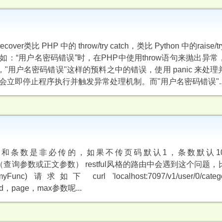
类比 PHP 中的 throw/try catch，类比 Python 中的raise/tr
这么认为。比如：“用户名密码错误”时，在PHP中使用throw语句来抛出
"用户名密码错误"这样的预料之中的错误，使用 panic 来处
会立即停止程序执行并触发异常处理机制。而"用户名密码错误"..
和条数是非必传的，如果不传页码默认1，条数默认10
取路径参数和（查询参数或正文参数） restful风格的路由中会遇到这个问
", myFunc) 请求如下 curl 'localhost:7097/v1/user/0/category
d，page，max参数呢...