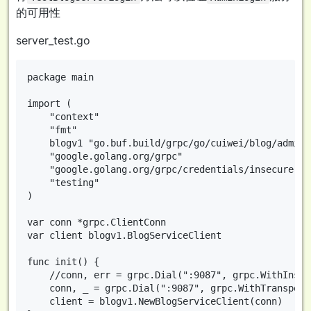
的可用性
server_test.go
package main

import (

	"context"

	"fmt"

	blogv1 "go.buf.build/grpc/go/cuiwei/blog/admin/v1"

	"google.golang.org/grpc"

	"google.golang.org/grpc/credentials/insecure"

	"testing"

)

var conn *grpc.ClientConn

var client blogv1.BlogServiceClient

func init() {

	//conn, err = grpc.Dial(":9087", grpc.WithInsecure()) //过时的

	conn, _ = grpc.Dial(":9087", grpc.WithTransportCredentials(insecure.NewCredentials()))

	client = blogv1.NewBlogServiceClient(conn)
