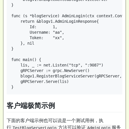
}

func (s *blogService) AdminLogin(ctx context.Contex
	return &blogv1.AdminLoginResponse{

		Id:       1,

		Username: "aa",

		Token:    "xx",

	}, nil

}

func main() {

	lis, _ := net.Listen("tcp", ":9087")

	gRPCServer := grpc.NewServer()

	blogv1.RegisterBlogServiceServer(gRPCServer, &blogService{})

	gRPCServer.Serve(lis)

客户端极简示例
下面的客户端示例也可以说是一个测试用例，执
行
方法可以验证
服务
TestBlogServerLogin
AdminLogin