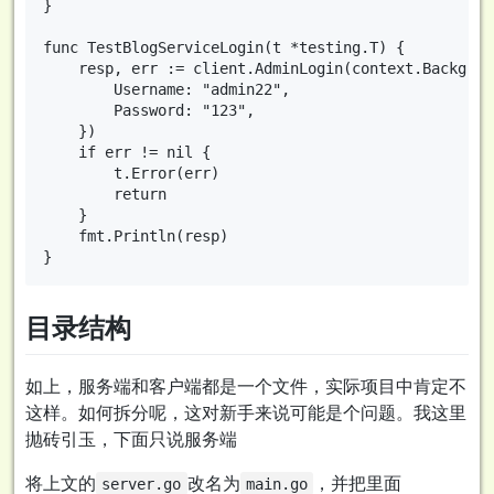
}

func TestBlogServiceLogin(t *testing.T) {

	resp, err := client.AdminLogin(context.Background(), &blogv1.AdminLoginRequest{

		Username: "admin22",

		Password: "123",

	})

	if err != nil {

		t.Error(err)

		return

	}

	fmt.Println(resp)

目录结构
如上，服务端和客户端都是一个文件，实际项目中肯定不
这样。如何拆分呢，这对新手来说可能是个问题。我这里
抛砖引玉，下面只说服务端
将上文的
改名为
，并把里面
server.go
main.go