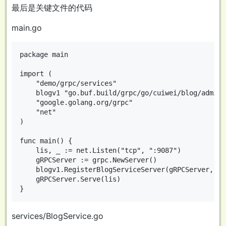
最后是关键文件的代码
main.go
package main

import (

	"demo/grpc/services"

	blogv1 "go.buf.build/grpc/go/cuiwei/blog/admin/v1"

	"google.golang.org/grpc"

	"net"

)

func main() {

	lis, _ := net.Listen("tcp", ":9087")

	gRPCServer := grpc.NewServer()

	blogv1.RegisterBlogServiceServer(gRPCServer, services.BlogService)

	gRPCServer.Serve(lis)

services/BlogService.go