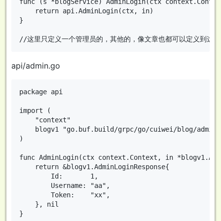
func (s *blogService) AdminLogin(ctx context.Contex
	return api.AdminLogin(ctx, in)

}

api/admin.go
package api

import (

	"context"

	blogv1 "go.buf.build/grpc/go/cuiwei/blog/admin/v1"

)

func AdminLogin(ctx context.Context, in *blogv1.Adm
	return &blogv1.AdminLoginResponse{

		Id:       1,

		Username: "aa",

		Token:    "xx",

	}, nil
