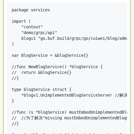
package services

import (

	"context"

	"demo/grpc/api"

	blogv1 "go.buf.build/grpc/go/cuiwei/blog/admin/v1"

)

var BlogService = &blogService{}

//func NewBlogService() *blogService {

//	return &blogService{}

//}

type blogService struct {

	*blogv1.UnimplementedBlogServiceServer //解决"missing mustEmbedUnimplementedBlogServiceServer method"的问题

}

//func (s *blogService) mustEmbedUnimplementedBlogS
//	//为了解决"missing mustEmbedUnimplementedBlogServiceServer method"的问题，但我测试时不好使

//}
