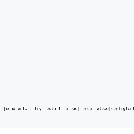
t|condrestart|try-restart|reload|force-reload|configtest