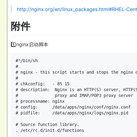
http://nginx.org/en/linux_packages.html#RHEL-Cen
附件
1️⃣nginx启动脚本
#!/bin/sh

#

# nginx - this script starts and stops the nginx d
#

# chkconfig:   - 85 15

# description:  Nginx is an HTTP(S) server, HTTP(S
#               proxy and IMAP/POP3 proxy server

# processname: nginx

# config:      /data/apps/nginx/conf/nginx.conf

# pidfile:     /data/apps/nginx/logs/nginx.pid

# Source function library.

. /etc/rc.d/init.d/functions
