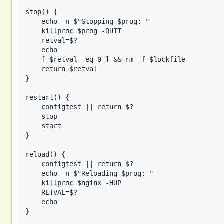
stop() {

    echo -n $"Stopping $prog: "

    killproc $prog -QUIT

    retval=$?

    echo

    [ $retval -eq 0 ] && rm -f $lockfile

    return $retval

}

restart() {

    configtest || return $?

    stop

    start

}

reload() {

    configtest || return $?

    echo -n $"Reloading $prog: "

    killproc $nginx -HUP

    RETVAL=$?

    echo

}
