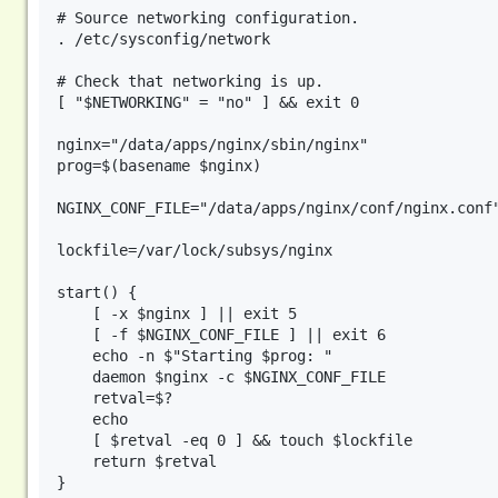
# Source networking configuration.

. /etc/sysconfig/network

# Check that networking is up.

[ "$NETWORKING" = "no" ] && exit 0

nginx="/data/apps/nginx/sbin/nginx"

prog=$(basename $nginx)

NGINX_CONF_FILE="/data/apps/nginx/conf/nginx.conf"
lockfile=/var/lock/subsys/nginx

start() {

    [ -x $nginx ] || exit 5

    [ -f $NGINX_CONF_FILE ] || exit 6

    echo -n $"Starting $prog: "

    daemon $nginx -c $NGINX_CONF_FILE

    retval=$?

    echo

    [ $retval -eq 0 ] && touch $lockfile

    return $retval

}
