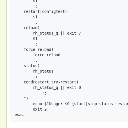
        $1

        ;;

    restart|configtest)

        $1

        ;;

    reload)

        rh_status_q || exit 7

        $1

        ;;

    force-reload)

        force_reload

        ;;

    status)

        rh_status

        ;;

    condrestart|try-restart)

        rh_status_q || exit 0

            ;;

    *)

        echo $"Usage: $0 {start|stop|status|restar
        exit 2
