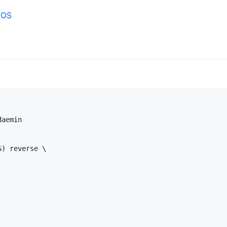
tOS
aemin

) reverse \
