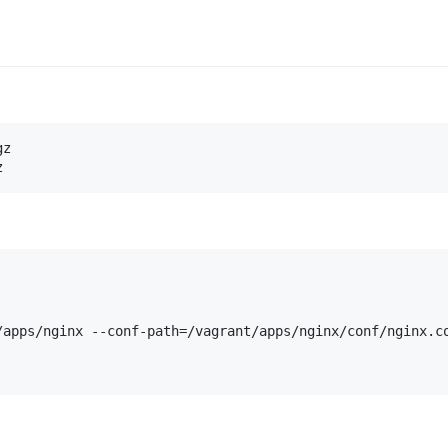
z

/apps/nginx --conf-path=/vagrant/apps/nginx/conf/nginx.c