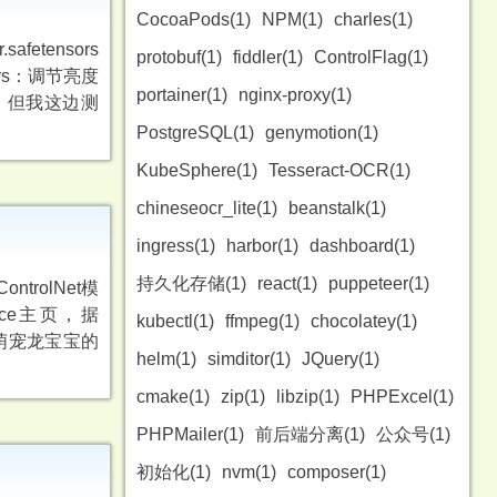
CocoaPods(1)
NPM(1)
charles(1)
afetensors
protobuf(1)
fiddler(1)
ControlFlag(1)
ensors：调节亮度
portainer(1)
nginx-proxy(1)
页，但我这边测
PostgreSQL(1)
genymotion(1)
KubeSphere(1)
Tesseract-OCR(1)
chineseocr_lite(1)
beanstalk(1)
ingress(1)
harbor(1)
dashboard(1)
持久化存储(1)
react(1)
puppeteer(1)
ntrolNet模
Face主页，据
kubectl(1)
ffmpeg(1)
chocolatey(1)
百变萌宠龙宝宝的
helm(1)
simditor(1)
JQuery(1)
cmake(1)
zip(1)
libzip(1)
PHPExcel(1)
PHPMailer(1)
前后端分离(1)
公众号(1)
初始化(1)
nvm(1)
composer(1)