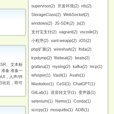
supervisor(2)
开发环境(2)
nfs(2)
StorageClass(2)
WebSocket(2)
windows(2)
JS-SDK(2)
js(2)
支付宝支付(2)
vagrant(2)
vscode(2)
小程序(2)
vant weapp(2)
iOS(2)
php扩展(2)
wireshark(2)
frida(2)
tcpdump(2)
filebeat(2)
beats(2)
ASR、文本标
grafana(2)
rsyslog(2)
kafka(2)
mcp(1)
可 准备 准备一
whisper(1)
Vault(1)
Avahi(1)
bUI，人声/伴
务启动后，即可
Mastodon(1)
CeSI(1)
ChatGPT(1)
GitLab(1)
语音转文字(1)
变声器(1)
selenium(1)
Nemo(1)
Conda(1)
scrcpy(1)
mosquitto(1)
ADB(1)