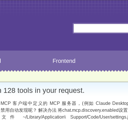
d
Frontend
128 tools in your request.
CP 客户端中定义的 MCP 服务器，(例如 Claude Desktop
动发现呢？ 解决办法 将chat.mcp.discovery.enabled设置为
ibrary/Application\ Support/Code/User/setting