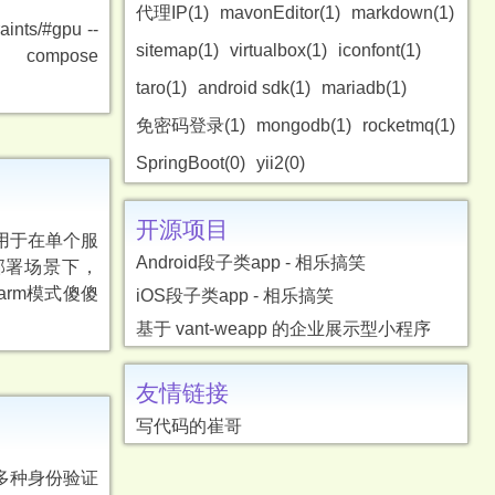
代理IP(1)
mavonEditor(1)
markdown(1)
nts/#gpu --
sitemap(1)
virtualbox(1)
iconfont(1)
er compose
taro(1)
android sdk(1)
mariadb(1)
免密码登录(1)
mongodb(1)
rocketmq(1)
SpringBoot(0)
yii2(0)
开源项目
主要用于在单个服
Android段子类app - 相乐搞笑
部署场景下，
arm模式傻傻
iOS段子类app - 相乐搞笑
基于 vant-weapp 的企业展示型小程序
友情链接
写代码的崔哥
供多种身份验证