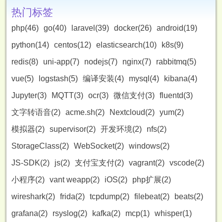
热门标签
php(46)
go(40)
laravel(39)
docker(26)
android(19)
python(14)
centos(12)
elasticsearch(10)
k8s(9)
redis(8)
uni-app(7)
nodejs(7)
nginx(7)
rabbitmq(5)
vue(5)
logstash(5)
编译安装(4)
mysql(4)
kibana(4)
Jupyter(3)
MQTT(3)
ocr(3)
微信支付(3)
fluentd(3)
文字转语音(2)
acme.sh(2)
Nextcloud(2)
yum(2)
模拟器(2)
supervisor(2)
开发环境(2)
nfs(2)
StorageClass(2)
WebSocket(2)
windows(2)
JS-SDK(2)
js(2)
支付宝支付(2)
vagrant(2)
vscode(2)
小程序(2)
vant weapp(2)
iOS(2)
php扩展(2)
wireshark(2)
frida(2)
tcpdump(2)
filebeat(2)
beats(2)
grafana(2)
rsyslog(2)
kafka(2)
mcp(1)
whisper(1)