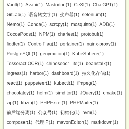
Vault(1)
Avahi(1)
Mastodon(1)
CeSI(1)
ChatGPT(1)
GitLab(1)
语音转文字(1)
变声器(1)
selenium(1)
Nemo(1)
Conda(1)
scrcpy(1)
mosquitto(1)
ADB(1)
CocoaPods(1)
NPM(1)
charles(1)
protobuf(1)
fiddler(1)
ControlFlag(1)
portainer(1)
nginx-proxy(1)
PostgreSQL(1)
genymotion(1)
KubeSphere(1)
Tesseract-OCR(1)
chineseocr_lite(1)
beanstalk(1)
ingress(1)
harbor(1)
dashboard(1)
持久化存储(1)
react(1)
puppeteer(1)
kubectl(1)
ffmpeg(1)
chocolatey(1)
helm(1)
simditor(1)
JQuery(1)
cmake(1)
zip(1)
libzip(1)
PHPExcel(1)
PHPMailer(1)
前后端分离(1)
公众号(1)
初始化(1)
nvm(1)
composer(1)
代理IP(1)
mavonEditor(1)
markdown(1)