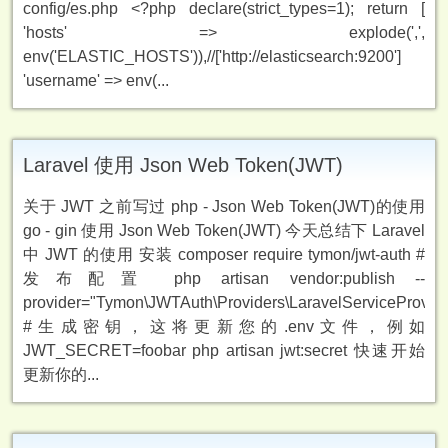
config/es.php <?php declare(strict_types=1); return [
'hosts' => explode(',',
env('ELASTIC_HOSTS')),//['http://elasticsearch:9200']
'username' => env(...
Laravel 使用 Json Web Token(JWT)
关于 JWT 之前写过 php - Json Web Token(JWT)的使用
go - gin 使用 Json Web Token(JWT) 今天总结下 Laravel
中 JWT 的使用 安装 composer require tymon/jwt-auth #
发布配置 php artisan vendor:publish --
provider="Tymon\JWTAuth\Providers\LaravelServiceProvide
#生成密钥，这将更新您的.env文件，例如
JWT_SECRET=foobar php artisan jwt:secret 快速开始
更新你的...