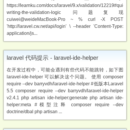
https://learnku.com/docs/laravel/9.x/validation/12219#quick-
writing-the-validation-logic 问题复现
cuiwei@weideMacBook-Pro ~ % curl -X POST
'http://laravel.cw.net/api/login' \ --header 'Content-Type:
application/js...
laravel 代码提示 - laravel-ide-helper
在开发过程中，可能会遇到有些代码不能跳转，如下图
laravel-ide-helper 可以解决这个问题。 使用 composer
require --dev barryvdh/laravel-ide-helper #低版本Laravel
5.5 composer require --dev barryvdh/laravel-ide-helper
v2.4.1 php artisan ide-helper:generate php artisan ide-
helper:meta #模型注释 composer require --dev
doctrine/dbal php artisan ...