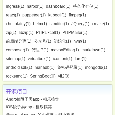
ingress(1)
harbor(1)
dashboard(1)
持久化存储(1)
react(1)
puppeteer(1)
kubectl(1)
ffmpeg(1)
chocolatey(1)
helm(1)
simditor(1)
JQuery(1)
cmake(1)
zip(1)
libzip(1)
PHPExcel(1)
PHPMailer(1)
前后端分离(1)
公众号(1)
初始化(1)
nvm(1)
composer(1)
代理IP(1)
mavonEditor(1)
markdown(1)
sitemap(1)
virtualbox(1)
iconfont(1)
taro(1)
android sdk(1)
mariadb(1)
免密码登录(1)
mongodb(1)
rocketmq(1)
SpringBoot(0)
yii2(0)
开源项目
Android段子类app - 相乐搞笑
iOS段子类app - 相乐搞笑
基于 vant-weapp 的企业展示型小程序