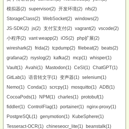
模拟器(2)
supervisor(2)
开发环境(2)
nfs(2)
StorageClass(2)
WebSocket(2)
windows(2)
JS-SDK(2)
js(2)
支付宝支付(2)
vagrant(2)
vscode(2)
小程序(2)
vant weapp(2)
iOS(2)
php扩展(2)
wireshark(2)
frida(2)
tcpdump(2)
filebeat(2)
beats(2)
grafana(2)
rsyslog(2)
kafka(2)
mcp(1)
whisper(1)
Vault(1)
Avahi(1)
Mastodon(1)
CeSI(1)
ChatGPT(1)
GitLab(1)
语音转文字(1)
变声器(1)
selenium(1)
Nemo(1)
Conda(1)
scrcpy(1)
mosquitto(1)
ADB(1)
CocoaPods(1)
NPM(1)
charles(1)
protobuf(1)
fiddler(1)
ControlFlag(1)
portainer(1)
nginx-proxy(1)
PostgreSQL(1)
genymotion(1)
KubeSphere(1)
Tesseract-OCR(1)
chineseocr_lite(1)
beanstalk(1)