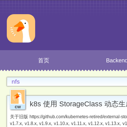
首页
Backen
nfs
k8s 使用 StorageClass 动态
cw
关于旧版 https://github.com/kubernetes-retired/external-stora
v1.7.x, v1.8.x, v1.9.x, v1.10.x, v1.11.x, v1.12.x, v1.13.