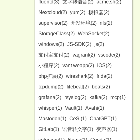
fluentd(3)
文字转语音(2)
acme.sh(2)
Nextcloud(2)
yum(2)
模拟器(2)
supervisor(2)
开发环境(2)
nfs(2)
StorageClass(2)
WebSocket(2)
windows(2)
JS-SDK(2)
js(2)
支付宝支付(2)
vagrant(2)
vscode(2)
小程序(2)
vant weapp(2)
iOS(2)
php扩展(2)
wireshark(2)
frida(2)
tcpdump(2)
filebeat(2)
beats(2)
grafana(2)
rsyslog(2)
kafka(2)
mcp(1)
whisper(1)
Vault(1)
Avahi(1)
Mastodon(1)
CeSI(1)
ChatGPT(1)
GitLab(1)
语音转文字(1)
变声器(1)
selenium(1)
Nemo(1)
Conda(1)