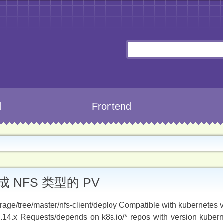
d
Frontend
生成 NFS 类型的 PV
ge/tree/master/nfs-client/deploy Compatible with kubernetes v1
x, v1.14.x Requests/depends on k8s.io/* repos with version kube