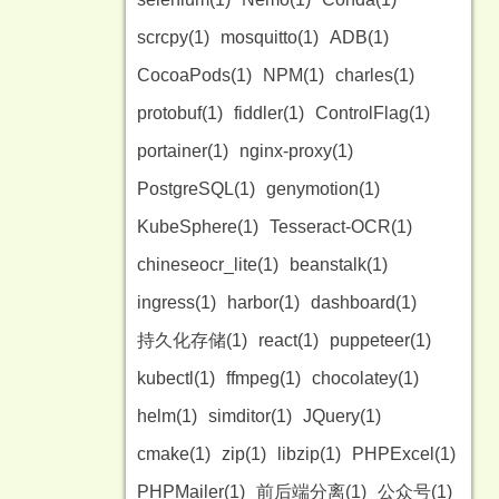
scrcpy(1)
mosquitto(1)
ADB(1)
CocoaPods(1)
NPM(1)
charles(1)
protobuf(1)
fiddler(1)
ControlFlag(1)
portainer(1)
nginx-proxy(1)
PostgreSQL(1)
genymotion(1)
KubeSphere(1)
Tesseract-OCR(1)
chineseocr_lite(1)
beanstalk(1)
ingress(1)
harbor(1)
dashboard(1)
持久化存储(1)
react(1)
puppeteer(1)
kubectl(1)
ffmpeg(1)
chocolatey(1)
helm(1)
simditor(1)
JQuery(1)
cmake(1)
zip(1)
libzip(1)
PHPExcel(1)
PHPMailer(1)
前后端分离(1)
公众号(1)