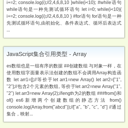
i+=2; console.log(i);//2,4,6,8,10 }while(i<10); #while语句
while语句是一种先测试循环语句 let i=0; while(i<10){
i+=2; console.log(i);//2,4,6,8,10 } #for语句 for语句是一种
先测试循环语句,由初始化、条件表达式、循环后表达式
...
JavaScript集合引用类型 - Array
es数组也是一组有序的数据 ##创建数组 与对象一样，在
使用数组字面量表示法创建的数组不会调用Array构造函
数 let arr1=[];//等价于let arr1=new Array() let arr2=["1",
"2"];//包含2个元素的数组, 等价于let arr2=new Array("1",
"2") let arr3=new Array(2);//length为2的数组 ###from()和
of() es6新增两个创建数组的静态方法 from()
console.log(Array.from("abcd"));//["a", "b", "c", "d"] //通过
集合，映射...