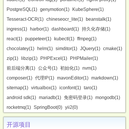
PostgreSQL(1)
genymotion(1)
KubeSphere(1)
Tesseract-OCR(1)
chineseocr_lite(1)
beanstalk(1)
ingress(1)
harbor(1)
dashboard(1)
持久化存储(1)
react(1)
puppeteer(1)
kubectl(1)
ffmpeg(1)
chocolatey(1)
helm(1)
simditor(1)
JQuery(1)
cmake(1)
zip(1)
libzip(1)
PHPExcel(1)
PHPMailer(1)
前后端分离(1)
公众号(1)
初始化(1)
nvm(1)
composer(1)
代理IP(1)
mavonEditor(1)
markdown(1)
sitemap(1)
virtualbox(1)
iconfont(1)
taro(1)
android sdk(1)
mariadb(1)
免密码登录(1)
mongodb(1)
rocketmq(1)
SpringBoot(0)
yii2(0)
开源项目