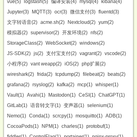
vue(5)
logstash(5)
编译安装(4)
mysql(4)
kibana(4)
Jupyter(3)
MQTT(3)
ocr(3)
微信支付(3)
fluentd(3)
文字转语音(2)
acme.sh(2)
Nextcloud(2)
yum(2)
模拟器(2)
supervisor(2)
开发环境(2)
nfs(2)
StorageClass(2)
WebSocket(2)
windows(2)
JS-SDK(2)
js(2)
支付宝支付(2)
vagrant(2)
vscode(2)
小程序(2)
vant weapp(2)
iOS(2)
php扩展(2)
wireshark(2)
frida(2)
tcpdump(2)
filebeat(2)
beats(2)
grafana(2)
rsyslog(2)
kafka(2)
mcp(1)
whisper(1)
Vault(1)
Avahi(1)
Mastodon(1)
CeSI(1)
ChatGPT(1)
GitLab(1)
语音转文字(1)
变声器(1)
selenium(1)
Nemo(1)
Conda(1)
scrcpy(1)
mosquitto(1)
ADB(1)
CocoaPods(1)
NPM(1)
charles(1)
protobuf(1)
fiddler(1)
ControlFlag(1)
portainer(1)
nginx-proxy(1)