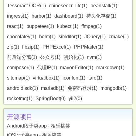
Tesseract-OCR(1)
chineseocr_lite(1)
beanstalk(1)
ingress(1)
harbor(1)
dashboard(1)
持久化存储(1)
react(1)
puppeteer(1)
kubectl(1)
ffmpeg(1)
chocolatey(1)
helm(1)
simditor(1)
JQuery(1)
cmake(1)
zip(1)
libzip(1)
PHPExcel(1)
PHPMailer(1)
前后端分离(1)
公众号(1)
初始化(1)
nvm(1)
composer(1)
代理IP(1)
mavonEditor(1)
markdown(1)
sitemap(1)
virtualbox(1)
iconfont(1)
taro(1)
android sdk(1)
mariadb(1)
免密码登录(1)
mongodb(1)
rocketmq(1)
SpringBoot(0)
yii2(0)
开源项目
Android段子类app - 相乐搞笑
iOS段子类app - 相乐搞笑