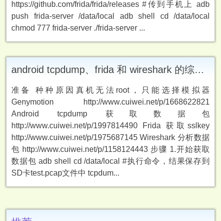
https://github.com/frida/frida/releases #传到手机上 adb
push frida-server /data/local adb shell cd /data/local
chmod 777 frida-server ./frida-server ...
android tcpdump、frida 和 wireshark 的综合使用
准备 种种原因真机无法root，只能选择模拟器
Genymotion http://www.cuiwei.net/p/1668622821
Android tcpdump 获取数据包
http://www.cuiwei.net/p/1997814490 Frida 获取sslkey
http://www.cuiwei.net/p/1975687145 Wireshark 分析数据
包 http://www.cuiwei.net/p/1158124443 步骤 1.开始获取
数据包 adb shell cd /data/local #执行命令，结果保存到
SD卡test.pcap文件中 tcpdum...