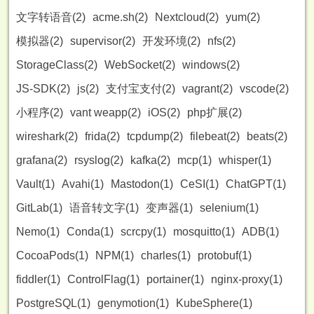
文字转语音(2)
acme.sh(2)
Nextcloud(2)
yum(2)
模拟器(2)
supervisor(2)
开发环境(2)
nfs(2)
StorageClass(2)
WebSocket(2)
windows(2)
JS-SDK(2)
js(2)
支付宝支付(2)
vagrant(2)
vscode(2)
小程序(2)
vant weapp(2)
iOS(2)
php扩展(2)
wireshark(2)
frida(2)
tcpdump(2)
filebeat(2)
beats(2)
grafana(2)
rsyslog(2)
kafka(2)
mcp(1)
whisper(1)
Vault(1)
Avahi(1)
Mastodon(1)
CeSI(1)
ChatGPT(1)
GitLab(1)
语音转文字(1)
变声器(1)
selenium(1)
Nemo(1)
Conda(1)
scrcpy(1)
mosquitto(1)
ADB(1)
CocoaPods(1)
NPM(1)
charles(1)
protobuf(1)
fiddler(1)
ControlFlag(1)
portainer(1)
nginx-proxy(1)
PostgreSQL(1)
genymotion(1)
KubeSphere(1)