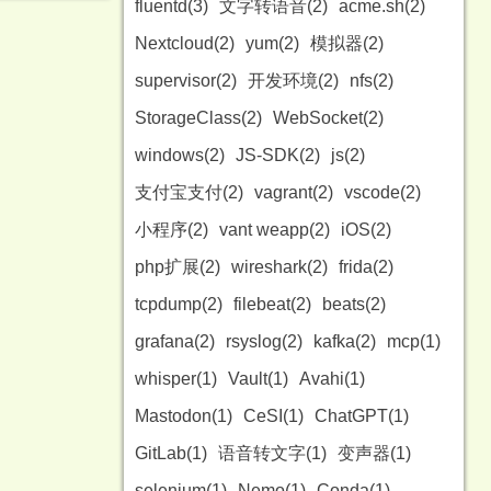
fluentd(3)
文字转语音(2)
acme.sh(2)
Nextcloud(2)
yum(2)
模拟器(2)
supervisor(2)
开发环境(2)
nfs(2)
StorageClass(2)
WebSocket(2)
windows(2)
JS-SDK(2)
js(2)
支付宝支付(2)
vagrant(2)
vscode(2)
小程序(2)
vant weapp(2)
iOS(2)
php扩展(2)
wireshark(2)
frida(2)
tcpdump(2)
filebeat(2)
beats(2)
grafana(2)
rsyslog(2)
kafka(2)
mcp(1)
whisper(1)
Vault(1)
Avahi(1)
Mastodon(1)
CeSI(1)
ChatGPT(1)
GitLab(1)
语音转文字(1)
变声器(1)
selenium(1)
Nemo(1)
Conda(1)