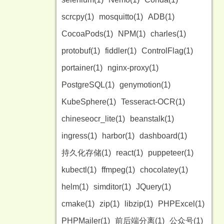
scrcpy(1)
mosquitto(1)
ADB(1)
CocoaPods(1)
NPM(1)
charles(1)
protobuf(1)
fiddler(1)
ControlFlag(1)
portainer(1)
nginx-proxy(1)
PostgreSQL(1)
genymotion(1)
KubeSphere(1)
Tesseract-OCR(1)
chineseocr_lite(1)
beanstalk(1)
ingress(1)
harbor(1)
dashboard(1)
持久化存储(1)
react(1)
puppeteer(1)
kubectl(1)
ffmpeg(1)
chocolatey(1)
helm(1)
simditor(1)
JQuery(1)
cmake(1)
zip(1)
libzip(1)
PHPExcel(1)
PHPMailer(1)
前后端分离(1)
公众号(1)