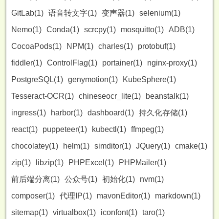
GitLab(1)
语音转文字(1)
变声器(1)
selenium(1)
Nemo(1)
Conda(1)
scrcpy(1)
mosquitto(1)
ADB(1)
CocoaPods(1)
NPM(1)
charles(1)
protobuf(1)
fiddler(1)
ControlFlag(1)
portainer(1)
nginx-proxy(1)
PostgreSQL(1)
genymotion(1)
KubeSphere(1)
Tesseract-OCR(1)
chineseocr_lite(1)
beanstalk(1)
ingress(1)
harbor(1)
dashboard(1)
持久化存储(1)
react(1)
puppeteer(1)
kubectl(1)
ffmpeg(1)
chocolatey(1)
helm(1)
simditor(1)
JQuery(1)
cmake(1)
zip(1)
libzip(1)
PHPExcel(1)
PHPMailer(1)
前后端分离(1)
公众号(1)
初始化(1)
nvm(1)
composer(1)
代理IP(1)
mavonEditor(1)
markdown(1)
sitemap(1)
virtualbox(1)
iconfont(1)
taro(1)