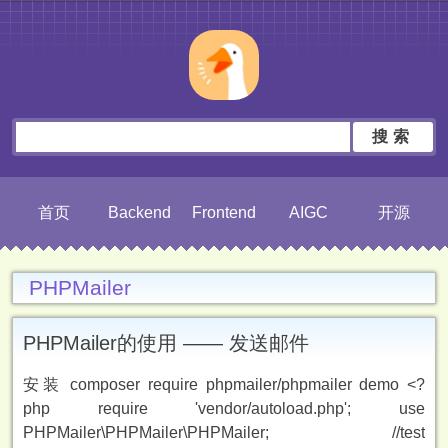
搜索
首页
Backend
Frontend
AIGC
开源
PHPMailer
PHPMailer的使用 —— 发送邮件
安装 composer require phpmailer/phpmailer demo <?
php require 'vendor/autoload.php'; use
PHPMailer\PHPMailer\PHPMailer; //test