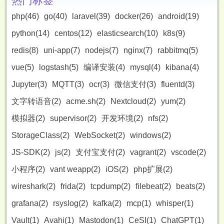
热门标签
php(46)
go(40)
laravel(39)
docker(26)
android(19)
python(14)
centos(12)
elasticsearch(10)
k8s(9)
redis(8)
uni-app(7)
nodejs(7)
nginx(7)
rabbitmq(5)
vue(5)
logstash(5)
编译安装(4)
mysql(4)
kibana(4)
Jupyter(3)
MQTT(3)
ocr(3)
微信支付(3)
fluentd(3)
文字转语音(2)
acme.sh(2)
Nextcloud(2)
yum(2)
模拟器(2)
supervisor(2)
开发环境(2)
nfs(2)
StorageClass(2)
WebSocket(2)
windows(2)
JS-SDK(2)
js(2)
支付宝支付(2)
vagrant(2)
vscode(2)
小程序(2)
vant weapp(2)
iOS(2)
php扩展(2)
wireshark(2)
frida(2)
tcpdump(2)
filebeat(2)
beats(2)
grafana(2)
rsyslog(2)
kafka(2)
mcp(1)
whisper(1)
Vault(1)
Avahi(1)
Mastodon(1)
CeSI(1)
ChatGPT(1)