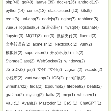
php(46)
go(40)
laravel(39)
docker(26)
android(19)
python(14)
centos(12)
elasticsearch(10)
k8s(9)
redis(8)
uni-app(7)
nodejs(7)
nginx(7)
rabbitmq(5)
vue(5)
logstash(5)
编译安装(4)
mysql(4)
kibana(4)
Jupyter(3)
MQTT(3)
ocr(3)
微信支付(3)
fluentd(3)
文字转语音(2)
acme.sh(2)
Nextcloud(2)
yum(2)
模拟器(2)
supervisor(2)
开发环境(2)
nfs(2)
StorageClass(2)
WebSocket(2)
windows(2)
JS-SDK(2)
js(2)
支付宝支付(2)
vagrant(2)
vscode(2)
小程序(2)
vant weapp(2)
iOS(2)
php扩展(2)
wireshark(2)
frida(2)
tcpdump(2)
filebeat(2)
beats(2)
grafana(2)
rsyslog(2)
kafka(2)
mcp(1)
whisper(1)
Vault(1)
Avahi(1)
Mastodon(1)
CeSI(1)
ChatGPT(1)