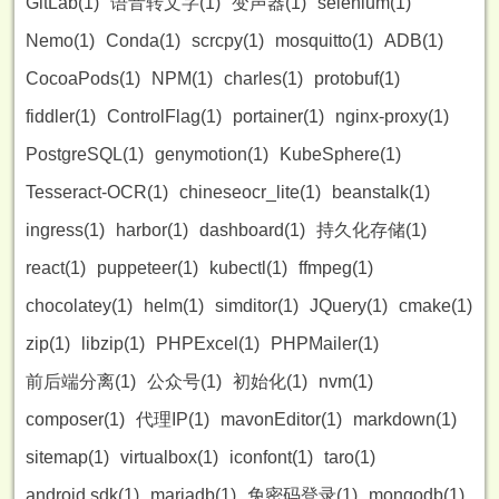
GitLab(1)
语音转文字(1)
变声器(1)
selenium(1)
Nemo(1)
Conda(1)
scrcpy(1)
mosquitto(1)
ADB(1)
CocoaPods(1)
NPM(1)
charles(1)
protobuf(1)
fiddler(1)
ControlFlag(1)
portainer(1)
nginx-proxy(1)
PostgreSQL(1)
genymotion(1)
KubeSphere(1)
Tesseract-OCR(1)
chineseocr_lite(1)
beanstalk(1)
ingress(1)
harbor(1)
dashboard(1)
持久化存储(1)
react(1)
puppeteer(1)
kubectl(1)
ffmpeg(1)
chocolatey(1)
helm(1)
simditor(1)
JQuery(1)
cmake(1)
zip(1)
libzip(1)
PHPExcel(1)
PHPMailer(1)
前后端分离(1)
公众号(1)
初始化(1)
nvm(1)
composer(1)
代理IP(1)
mavonEditor(1)
markdown(1)
sitemap(1)
virtualbox(1)
iconfont(1)
taro(1)
android sdk(1)
mariadb(1)
免密码登录(1)
mongodb(1)