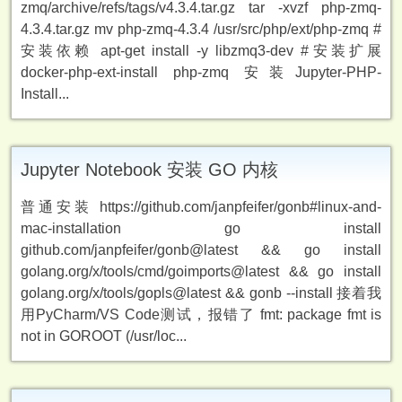
zmq/archive/refs/tags/v4.3.4.tar.gz tar -xvzf php-zmq-
4.3.4.tar.gz mv php-zmq-4.3.4 /usr/src/php/ext/php-zmq #
安装依赖 apt-get install -y libzmq3-dev #安装扩展
docker-php-ext-install php-zmq 安装Jupyter-PHP-
Install...
Jupyter Notebook 安装 GO 内核
普通安装 https://github.com/janpfeifer/gonb#linux-and-
mac-installation go install
github.com/janpfeifer/gonb@latest && go install
golang.org/x/tools/cmd/goimports@latest && go install
golang.org/x/tools/gopls@latest && gonb --install 接着我
用PyCharm/VS Code测试，报错了 fmt: package fmt is
not in GOROOT (/usr/loc...