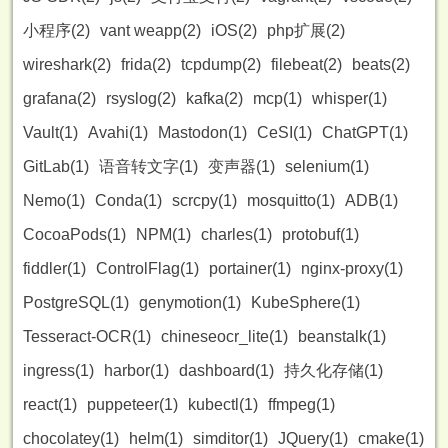
小程序(2)
vant weapp(2)
iOS(2)
php扩展(2)
wireshark(2)
frida(2)
tcpdump(2)
filebeat(2)
beats(2)
grafana(2)
rsyslog(2)
kafka(2)
mcp(1)
whisper(1)
Vault(1)
Avahi(1)
Mastodon(1)
CeSI(1)
ChatGPT(1)
GitLab(1)
语音转文字(1)
变声器(1)
selenium(1)
Nemo(1)
Conda(1)
scrcpy(1)
mosquitto(1)
ADB(1)
CocoaPods(1)
NPM(1)
charles(1)
protobuf(1)
fiddler(1)
ControlFlag(1)
portainer(1)
nginx-proxy(1)
PostgreSQL(1)
genymotion(1)
KubeSphere(1)
Tesseract-OCR(1)
chineseocr_lite(1)
beanstalk(1)
ingress(1)
harbor(1)
dashboard(1)
持久化存储(1)
react(1)
puppeteer(1)
kubectl(1)
ffmpeg(1)
chocolatey(1)
helm(1)
simditor(1)
JQuery(1)
cmake(1)