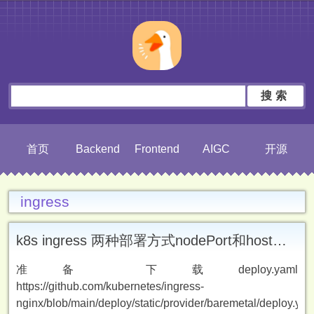
搜索
首页
Backend
Frontend
AIGC
开源
ingress
k8s ingress 两种部署方式nodePort和hostNetwork
准备 下载deploy.yaml
https://github.com/kubernetes/ingress-
nginx/blob/main/deploy/static/provider/baremetal/deploy.yam