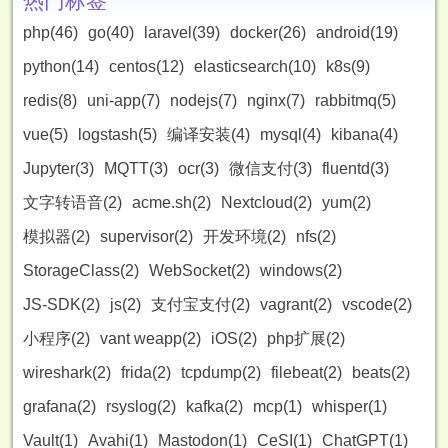
热门标签
php(46)
go(40)
laravel(39)
docker(26)
android(19)
python(14)
centos(12)
elasticsearch(10)
k8s(9)
redis(8)
uni-app(7)
nodejs(7)
nginx(7)
rabbitmq(5)
vue(5)
logstash(5)
编译安装(4)
mysql(4)
kibana(4)
Jupyter(3)
MQTT(3)
ocr(3)
微信支付(3)
fluentd(3)
文字转语音(2)
acme.sh(2)
Nextcloud(2)
yum(2)
模拟器(2)
supervisor(2)
开发环境(2)
nfs(2)
StorageClass(2)
WebSocket(2)
windows(2)
JS-SDK(2)
js(2)
支付宝支付(2)
vagrant(2)
vscode(2)
小程序(2)
vant weapp(2)
iOS(2)
php扩展(2)
wireshark(2)
frida(2)
tcpdump(2)
filebeat(2)
beats(2)
grafana(2)
rsyslog(2)
kafka(2)
mcp(1)
whisper(1)
Vault(1)
Avahi(1)
Mastodon(1)
CeSI(1)
ChatGPT(1)