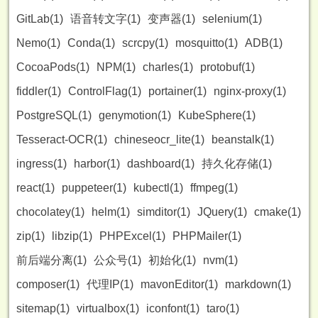
GitLab(1)
语音转文字(1)
变声器(1)
selenium(1)
Nemo(1)
Conda(1)
scrcpy(1)
mosquitto(1)
ADB(1)
CocoaPods(1)
NPM(1)
charles(1)
protobuf(1)
fiddler(1)
ControlFlag(1)
portainer(1)
nginx-proxy(1)
PostgreSQL(1)
genymotion(1)
KubeSphere(1)
Tesseract-OCR(1)
chineseocr_lite(1)
beanstalk(1)
ingress(1)
harbor(1)
dashboard(1)
持久化存储(1)
react(1)
puppeteer(1)
kubectl(1)
ffmpeg(1)
chocolatey(1)
helm(1)
simditor(1)
JQuery(1)
cmake(1)
zip(1)
libzip(1)
PHPExcel(1)
PHPMailer(1)
前后端分离(1)
公众号(1)
初始化(1)
nvm(1)
composer(1)
代理IP(1)
mavonEditor(1)
markdown(1)
sitemap(1)
virtualbox(1)
iconfont(1)
taro(1)