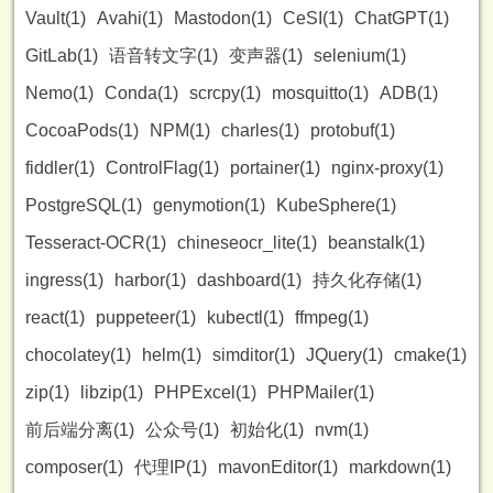
Vault(1)
Avahi(1)
Mastodon(1)
CeSI(1)
ChatGPT(1)
GitLab(1)
语音转文字(1)
变声器(1)
selenium(1)
Nemo(1)
Conda(1)
scrcpy(1)
mosquitto(1)
ADB(1)
CocoaPods(1)
NPM(1)
charles(1)
protobuf(1)
fiddler(1)
ControlFlag(1)
portainer(1)
nginx-proxy(1)
PostgreSQL(1)
genymotion(1)
KubeSphere(1)
Tesseract-OCR(1)
chineseocr_lite(1)
beanstalk(1)
ingress(1)
harbor(1)
dashboard(1)
持久化存储(1)
react(1)
puppeteer(1)
kubectl(1)
ffmpeg(1)
chocolatey(1)
helm(1)
simditor(1)
JQuery(1)
cmake(1)
zip(1)
libzip(1)
PHPExcel(1)
PHPMailer(1)
前后端分离(1)
公众号(1)
初始化(1)
nvm(1)
composer(1)
代理IP(1)
mavonEditor(1)
markdown(1)