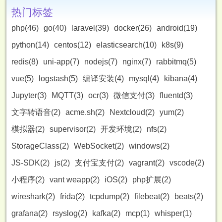
热门标签
php(46)
go(40)
laravel(39)
docker(26)
android(19)
python(14)
centos(12)
elasticsearch(10)
k8s(9)
redis(8)
uni-app(7)
nodejs(7)
nginx(7)
rabbitmq(5)
vue(5)
logstash(5)
编译安装(4)
mysql(4)
kibana(4)
Jupyter(3)
MQTT(3)
ocr(3)
微信支付(3)
fluentd(3)
文字转语音(2)
acme.sh(2)
Nextcloud(2)
yum(2)
模拟器(2)
supervisor(2)
开发环境(2)
nfs(2)
StorageClass(2)
WebSocket(2)
windows(2)
JS-SDK(2)
js(2)
支付宝支付(2)
vagrant(2)
vscode(2)
小程序(2)
vant weapp(2)
iOS(2)
php扩展(2)
wireshark(2)
frida(2)
tcpdump(2)
filebeat(2)
beats(2)
grafana(2)
rsyslog(2)
kafka(2)
mcp(1)
whisper(1)