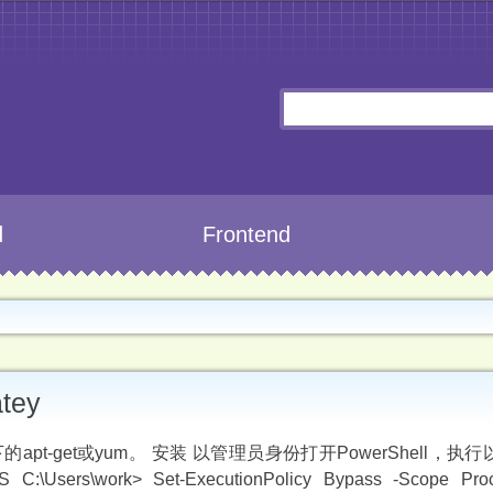
d
Frontend
tey
x下的apt-get或yum。 安装 以管理员身份打开PowerShell，
PS C:\Users\work> Set-ExecutionPolicy Bypass -Scope Pro