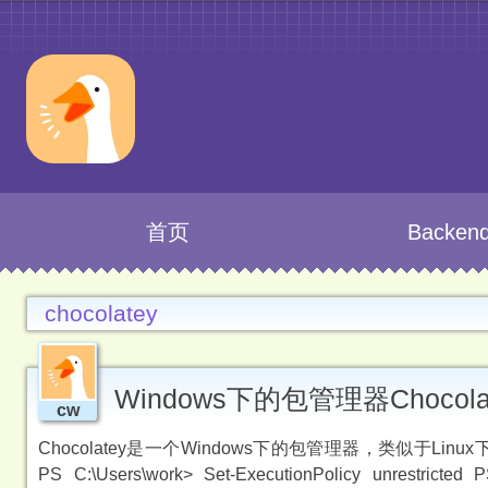
首页
Backen
chocolatey
Windows下的包管理器Chocola
cw
Chocolatey是一个Windows下的包管理器，类似于Linu
PS C:\Users\work> Set-ExecutionPolicy unrestricted 