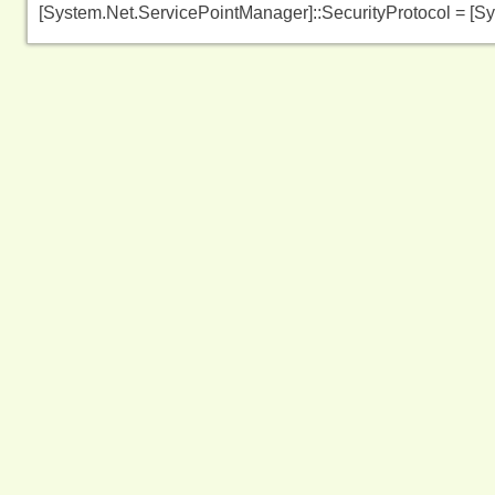
[System.Net.ServicePointManager]::SecurityProtocol = [Sy