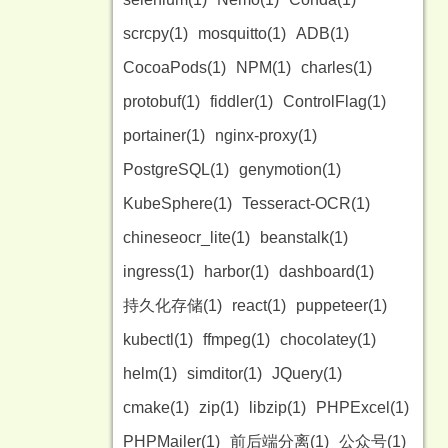
scrcpy(1)
mosquitto(1)
ADB(1)
CocoaPods(1)
NPM(1)
charles(1)
protobuf(1)
fiddler(1)
ControlFlag(1)
portainer(1)
nginx-proxy(1)
PostgreSQL(1)
genymotion(1)
KubeSphere(1)
Tesseract-OCR(1)
chineseocr_lite(1)
beanstalk(1)
ingress(1)
harbor(1)
dashboard(1)
持久化存储(1)
react(1)
puppeteer(1)
kubectl(1)
ffmpeg(1)
chocolatey(1)
helm(1)
simditor(1)
JQuery(1)
cmake(1)
zip(1)
libzip(1)
PHPExcel(1)
PHPMailer(1)
前后端分离(1)
公众号(1)