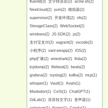
fluentd(3)
文字转语音(2)
acme.sh(2)
Nextcloud(2)
yum(2)
模拟器(2)
supervisor(2)
开发环境(2)
nfs(2)
StorageClass(2)
WebSocket(2)
windows(2)
JS-SDK(2)
js(2)
支付宝支付(2)
vagrant(2)
vscode(2)
小程序(2)
vant weapp(2)
iOS(2)
php扩展(2)
wireshark(2)
frida(2)
tcpdump(2)
filebeat(2)
beats(2)
grafana(2)
rsyslog(2)
kafka(2)
mcp(1)
whisper(1)
Vault(1)
Avahi(1)
Mastodon(1)
CeSI(1)
ChatGPT(1)
GitLab(1)
语音转文字(1)
变声器(1)
selenium(1)
Nemo(1)
Conda(1)