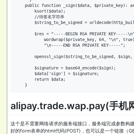
    public function _sign($data, $private_key): ar
        ksort($data);

        //待签名字符串

        $string_to_be_signed = urldecode(http_buil
        $res = "-----BEGIN RSA PRIVATE KEY-----\n"
            wordwrap($private_key, 64, "\n", true)
            "\n-----END RSA PRIVATE KEY-----";

        openssl_sign($string_to_be_signed, $sign, 
        $signature = base64_encode($sign);

        $data['sign'] = $signature;

        return $data;

alipay.trade.wap.pay(
这个是不需要网络请求的服务端接口，服务端完成参数构建
好的form表单的html代码(POST)，也可以是一个链接（G