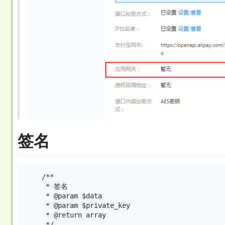
签名
    /**

     * 签名

     * @param $data

     * @param $private_key

     * @return array

     */
