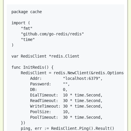
package cache

import (

	"fmt"

	"github.com/go-redis/redis"

	"time"

)

var RedisClient *redis.Client

func InitRedis() {

	RedisClient = redis.NewClient(&redis.Options{

		Addr:         "localhost:6379",

		Password:     "",

		DB:           0,

		DialTimeout:  10 * time.Second,

		ReadTimeout:  30 * time.Second,

		WriteTimeout: 30 * time.Second,

		PoolSize:     10,

		PoolTimeout:  30 * time.Second,

	})

	ping, err := RedisClient.Ping().Result()
