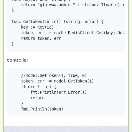
	return "gin.www.admin." + strconv.Itoa(id) + ".token"

}

func GetToken(id int) (string, error) {

	key := Key(id)

	token, err := cache.RedisClient.Get(key).Result()

	return token, err

controller
	//model.SetToken(1, true, 0)

	token, err := model.GetToken(1)

	if err != nil {

		fmt.Println(err.Error())

		return

	}
