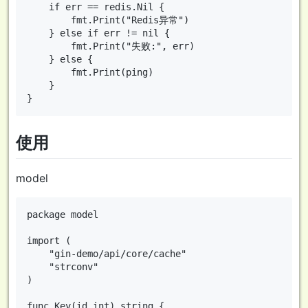
	if err == redis.Nil {

		fmt.Print("Redis异常")

	} else if err != nil {

		fmt.Print("失败:", err)

	} else {

		fmt.Print(ping)

	}

使用
model
package model

import (

	"gin-demo/api/core/cache"

	"strconv"

)

func Key(id int) string {
