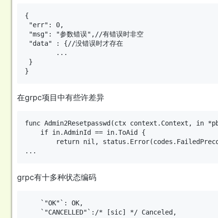
{

 "err": 0,

 "msg": "参数错误",//有错误时非空

 "data" : {//没错误时才存在

        ...

 }

在grpc项目中有些许差异
func Admin2Resetpasswd(ctx context.Context, in *pb
	if in.AdminId == in.ToAid {

		return nil, status.Error(codes.FailedPrecondition, "不能操作自己账号")

grpc有十多种状态编码
	`"OK"`: OK,

	`"CANCELLED"`:/* [sic] */ Canceled,
