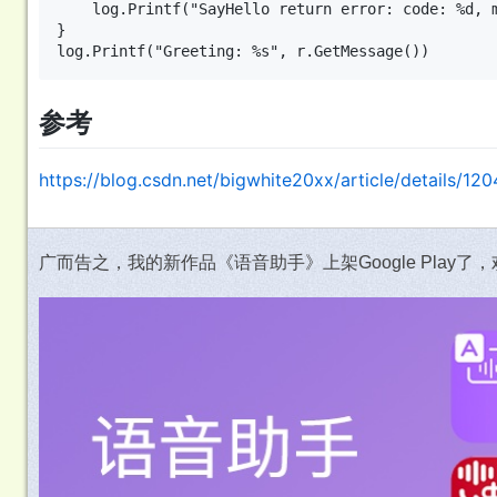
    log.Printf("SayHello return error: code: %d, m
}

参考
https://blog.csdn.net/bigwhite20xx/article/details/1
广而告之，我的新作品《语音助手》上架Google Play了