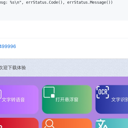
sg: %s\n", errStatus.Code(), errStatus.Message())

20499996
，欢迎下载体验