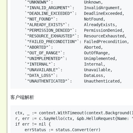
	`"UNKNOWN"`:             Unknown,

	`"INVALID_ARGUMENT"`:    InvalidArgument,

	`"DEADLINE_EXCEEDED"`:   DeadlineExceeded,

	`"NOT_FOUND"`:           NotFound,

	`"ALREADY_EXISTS"`:      AlreadyExists,

	`"PERMISSION_DENIED"`:   PermissionDenied,

	`"RESOURCE_EXHAUSTED"`:  ResourceExhausted,

	`"FAILED_PRECONDITION"`: FailedPrecondition,

	`"ABORTED"`:             Aborted,

	`"OUT_OF_RANGE"`:        OutOfRange,

	`"UNIMPLEMENTED"`:       Unimplemented,

	`"INTERNAL"`:            Internal,

	`"UNAVAILABLE"`:         Unavailable,

	`"DATA_LOSS"`:           DataLoss,

客户端解析
ctx, _ := context.WithTimeout(context.Background()
r, err := c.SayHello(ctx, &pb.HelloRequest{Name: "
if err != nil {

    errStatus := status.Convert(err)
