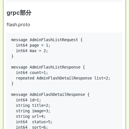
grpc部分
flash.proto
message AdminFlashListRequest {

  int64 page = 1;

  int64 max = 2;

}

message AdminFlashListResponse {

  int64 count=1;

  repeated AdminFlashDetailResponse list=2;

}

message AdminFlashDetailResponse {

  int64 id=1;

  string title=2;

  string image=3;

  string url=4;

  int64  status=5;

  int64  sort=6;
