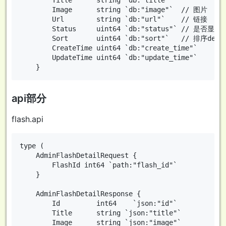
		Title      string `db:"title"`

		Image      string `db:"image"`  // 图片

		Url        string `db:"url"`    // 链接

		Status     uint64 `db:"status"` // 是否显示，1是 0否

		Sort       uint64 `db:"sort"`   // 排序desc

		CreateTime uint64 `db:"create_time"`

		UpdateTime uint64 `db:"update_time"`

api部分
flash.api
type (

    AdminFlashDetailRequest {

        FlashId int64 `path:"flash_id"`

    }

    AdminFlashDetailResponse {

        Id         int64    `json:"id"`

        Title      string `json:"title"`

        Image      string `json:"image"`
