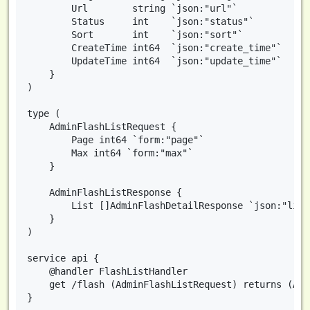
        Url        string `json:"url"`

        Status     int    `json:"status"`

        Sort       int    `json:"sort"`

        CreateTime int64  `json:"create_time"`

        UpdateTime int64  `json:"update_time"`

    }

)

type (

    AdminFlashListRequest {

        Page int64 `form:"page"`

        Max int64 `form:"max"`

    }

    AdminFlashListResponse {

        List []AdminFlashDetailResponse `json:"list"
    }

)

service api {

    @handler FlashListHandler

    get /flash (AdminFlashListRequest) returns (Adm