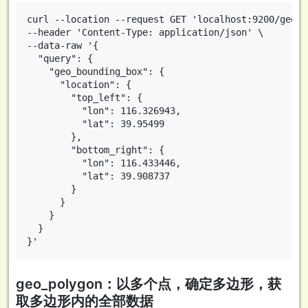
curl --location --request GET 'localhost:9200/geo/_
--header 'Content-Type: application/json' \

--data-raw '{

  "query": {

    "geo_bounding_box": {

      "location": {

        "top_left": {

          "lon": 116.326943,

          "lat": 39.95499

        },

        "bottom_right": {

          "lon": 116.433446,

          "lat": 39.908737

        }

      }

    }

  }

geo_polygon：以多个点，确定多边形，获
取多边形内的全部数据