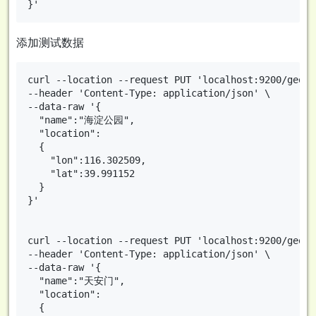
添加测试数据
curl --location --request PUT 'localhost:9200/geo/_
--header 'Content-Type: application/json' \

--data-raw '{

  "name":"海淀公园",

  "location":

  {

    "lon":116.302509,

    "lat":39.991152

  }

}'

curl --location --request PUT 'localhost:9200/geo/_
--header 'Content-Type: application/json' \

--data-raw '{

  "name":"天安门",

  "location":

  {
