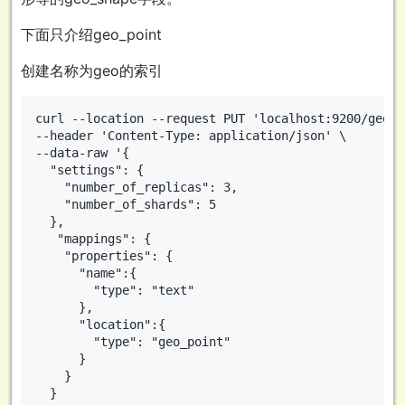
下面只介绍geo_point
创建名称为geo的索引
curl --location --request PUT 'localhost:9200/geo' \
--header 'Content-Type: application/json' \

--data-raw '{

  "settings": {

    "number_of_replicas": 3,

    "number_of_shards": 5

  },

   "mappings": {

    "properties": {

      "name":{

        "type": "text"

      },

      "location":{

        "type": "geo_point"

      }

    }

  }
