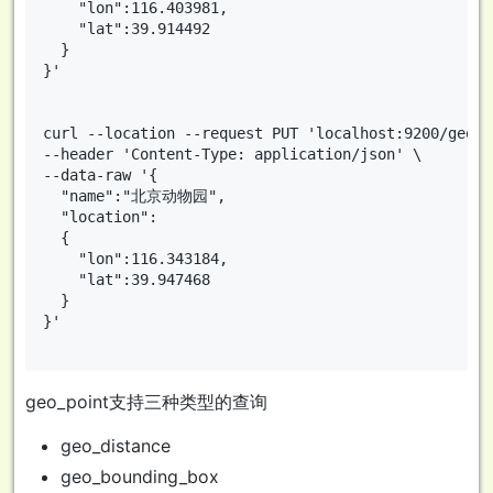
    "lon":116.403981,

    "lat":39.914492

  }

}'

curl --location --request PUT 'localhost:9200/geo/_
--header 'Content-Type: application/json' \

--data-raw '{

  "name":"北京动物园",

  "location":

  {

    "lon":116.343184,

    "lat":39.947468

  }

}'

geo_point支持三种类型的查询
geo_distance
geo_bounding_box