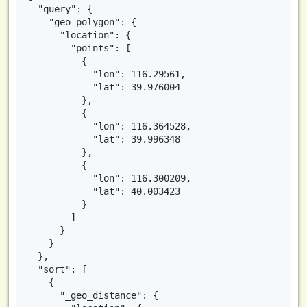
  "query": {

    "geo_polygon": {

      "location": {

        "points": [

          {

            "lon": 116.29561,

            "lat": 39.976004

          },

          {

            "lon": 116.364528,

            "lat": 39.996348

          },

          {

            "lon": 116.300209,

            "lat": 40.003423

          }

        ]

      }

    }

  },

  "sort": [

    {

      "_geo_distance": {
