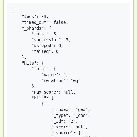
{

    "took": 33,

    "timed_out": false,

    "_shards": {

        "total": 5,

        "successful": 5,

        "skipped": 0,

        "failed": 0

    },

    "hits": {

        "total": {

            "value": 1,

            "relation": "eq"

        },

        "max_score": null,

        "hits": [

            {

                "_index": "geo",

                "_type": "_doc",

                "_id": "2",

                "_score": null,

                "_source": {
