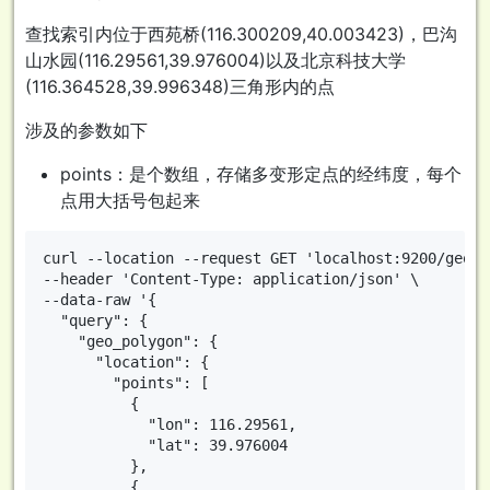
查找索引内位于西苑桥(116.300209,40.003423)，巴沟
山水园(116.29561,39.976004)以及北京科技大学
(116.364528,39.996348)三角形内的点
涉及的参数如下
points：是个数组，存储多变形定点的经纬度，每个
点用大括号包起来
curl --location --request GET 'localhost:9200/geo/_
--header 'Content-Type: application/json' \

--data-raw '{

  "query": {

    "geo_polygon": {

      "location": {

        "points": [

          {

            "lon": 116.29561,

            "lat": 39.976004

          },

          {
