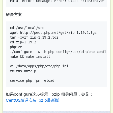
解决方案
cd /usr/local/src

wget http://pecl.php.net/get/zip-1.19.2.tgz

tar -xvzf zip-1.19.2.tgz 

cd zip-1.19.2

phpize 

./configure --with-php-config=/usr/bin/php-config

make && make install

vi /data/apps/php/etc/php.ini 

extension=zip

如果configure这步提示 libzip 相关问题，参见：
CentOS编译安装libzip最新版