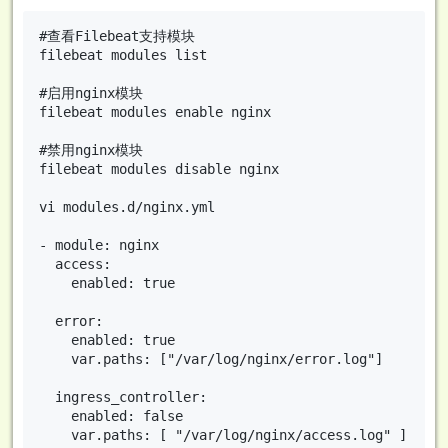
#查看Filebeat支持模块

filebeat modules list

#启用nginx模块

filebeat modules enable nginx

#禁用nginx模块

filebeat modules disable nginx

vi modules.d/nginx.yml

- module: nginx

  access:

    enabled: true

  error:

    enabled: true

    var.paths: ["/var/log/nginx/error.log"]

  ingress_controller:

    enabled: false

    var.paths: [ "/var/log/nginx/access.log" ]
