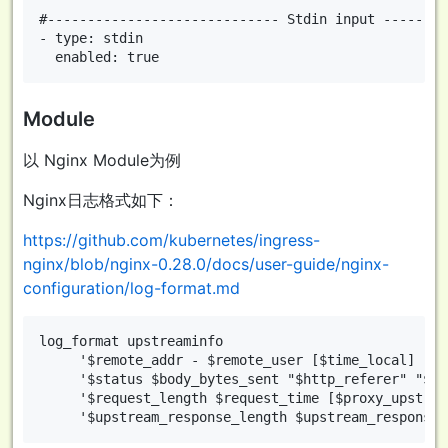
#----------------------------- Stdin input --------
- type: stdin

Module
以 Nginx Module为例
Nginx日志格式如下：
https://github.com/kubernetes/ingress-
nginx/blob/nginx-0.28.0/docs/user-guide/nginx-
configuration/log-format.md
log_format upstreaminfo

     '$remote_addr - $remote_user [$time_local] "$r
     '$status $body_bytes_sent "$http_referer" "$ht
     '$request_length $request_time [$proxy_upstrea