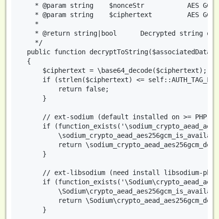
    * @param string    $nonceStr           AES GCM n
    * @param string    $ciphertext         AES GCM 
    *

    * @return string|bool      Decrypted string on 
    */

  public function decryptToString($associatedData, 
  {

      $ciphertext = \base64_decode($ciphertext);

      if (strlen($ciphertext) <= self::AUTH_TAG_LEN
          return false;

      }

      // ext-sodium (default installed on >= PHP 7.2
      if (function_exists('\sodium_crypto_aead_aes2
          \sodium_crypto_aead_aes256gcm_is_available
          return \sodium_crypto_aead_aes256gcm_decr
      }

      // ext-libsodium (need install libsodium-php 
      if (function_exists('\Sodium\crypto_aead_aes2
          \Sodium\crypto_aead_aes256gcm_is_available
          return \Sodium\crypto_aead_aes256gcm_decr
      }
