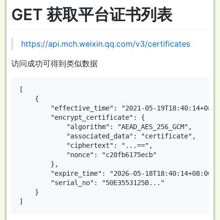
GET 获取平台证书列表
https://api.mch.weixin.qq.com/v3/certificates
访问成功可得到类似数据
[

    {

        "effective_time": "2021-05-19T18:40:14+08:00
        "encrypt_certificate": {

            "algorithm": "AEAD_AES_256_GCM",

            "associated_data": "certificate",

            "ciphertext": "...==",

            "nonce": "c20fb6175ecb"

        },

        "expire_time": "2026-05-18T18:40:14+08:00",

        "serial_no": "50E3553125B..."

    }
