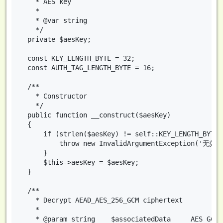
    * AES key

    *

    * @var string

    */

  private $aesKey;

  const KEY_LENGTH_BYTE = 32;

  const AUTH_TAG_LENGTH_BYTE = 16;

  /**

    * Constructor

    */

  public function __construct($aesKey)

  {

      if (strlen($aesKey) != self::KEY_LENGTH_BYTE) 
          throw new InvalidArgumentException('
      }

      $this->aesKey = $aesKey;

  }

  /**

    * Decrypt AEAD_AES_256_GCM ciphertext

    *

    * @param string    $associatedData     AES GCM 