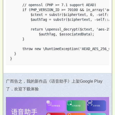
      // openssl (PHP >= 7.1 support AEAD)

      if (PHP_VERSION_ID >= 70100 && in_array('aes-
          $ctext = substr($ciphertext, 0, -self::AU
          $authTag = substr($ciphertext, -self::AUT
          return \openssl_decrypt($ctext, 'aes-256-
              $authTag, $associatedData);

      }

      throw new \RuntimeException('AEAD_AES_256_
  }

广而告之，我的新作品《语音助手》上架Google Play
了，欢迎下载体验