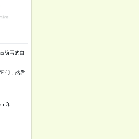
语言编写的自
批的它们，然后
ch 和