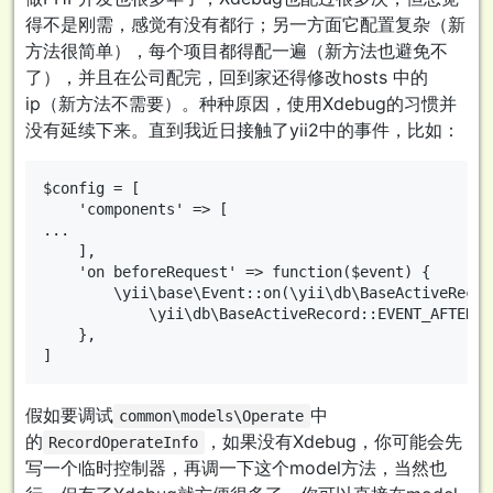
得不是刚需，感觉有没有都行；另一方面它配置复杂（新
方法很简单），每个项目都得配一遍（新方法也避免不
了），并且在公司配完，回到家还得修改hosts 中的
ip（新方法不需要）。种种原因，使用Xdebug的习惯并
没有延续下来。直到我近日接触了yii2中的事件，比如：
$config = [

    'components' => [

...

    ],

    'on beforeRequest' => function($event) {

        \yii\base\Event::on(\yii\db\BaseActiveRecor
            \yii\db\BaseActiveRecord::EVENT_AFTER_F
    },

假如要调试
中
common\models\Operate
的
，如果没有Xdebug，你可能会先
RecordOperateInfo
写一个临时控制器，再调一下这个model方法，当然也