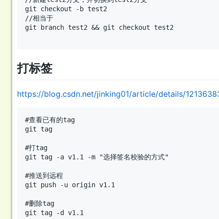
git checkout -b test2

//相当于

git branch test2 && git checkout test2

打标签
https://blog.csdn.net/jinking01/article/details/121363
#查看已有的tag

git tag

#打tag

git tag -a v1.1 -m "选择签名校验的方式"

#推送到远程

git push -u origin v1.1

#删除tag

git tag -d v1.1
