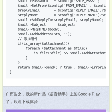
	$mail->Password   = $config['SMTP_PASS'];

	$mail->SetFrom($config['FROM_EMAIL'], $config['FROM_NAME']);

	$replyEmail       = $config['REPLY_EMAIL']?$config['REPLY_EMAIL']:$config['FROM_EMAIL'];

	$replyName        = $config['REPLY_NAME']?$config['REPLY_NAME']:$config['FROM_NAME'];

	$mail->AddReplyTo($replyEmail, $replyName);

	$mail->Subject    = $subject;

	$mail->MsgHTML($body);

	$mail->AddAddress($to, '');

	// 添加附件

	if(is_array($attachment)){

		foreach ($attachment as $file){

			is_file($file) && $mail->AddAttachment($file);

		}

	}

	return $mail->Send() ? true : $mail->ErrorInfo;

广而告之，我的新作品《语音助手》上架Google Play
了，欢迎下载体验