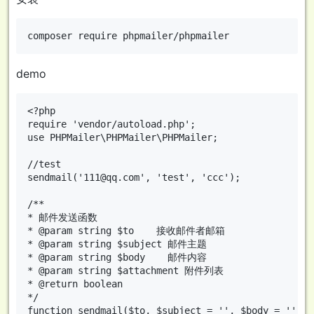
demo
<?php

require 'vendor/autoload.php';

use PHPMailer\PHPMailer\PHPMailer;

//test

sendmail('111@qq.com', 'test', 'ccc');

/**

* 邮件发送函数

* @param string $to    接收邮件者邮箱

* @param string $subject 邮件主题

* @param string $body    邮件内容

* @param string $attachment 附件列表

* @return boolean

*/

function sendmail($to, $subject = '', $body = '', $