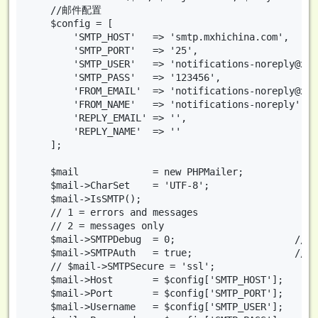
	//邮件配置

	$config = [

		'SMTP_HOST'   => 'smtp.mxhichina.com',

		'SMTP_PORT'   => '25',

		'SMTP_USER'   => 'notifications-noreply@xx.com',

		'SMTP_PASS'   => '123456',

		'FROM_EMAIL'  => 'notifications-noreply@xx.com',

		'FROM_NAME'   => 'notifications-noreply',

		'REPLY_EMAIL' => '',

		'REPLY_NAME'  => ''

	];

	$mail             = new PHPMailer;

	$mail->CharSet    = 'UTF-8';

	$mail->IsSMTP();

	// 1 = errors and messages

	// 2 = messages only

	$mail->SMTPDebug  = 0;                     // 关闭SMTP调试功能

	$mail->SMTPAuth   = true;                  // 启用 SMTP 验证功能

	// $mail->SMTPSecure = 'ssl';                 // 使用安全协议

	$mail->Host       = $config['SMTP_HOST'];

	$mail->Port       = $config['SMTP_PORT'];

	$mail->Username   = $config['SMTP_USER'];
