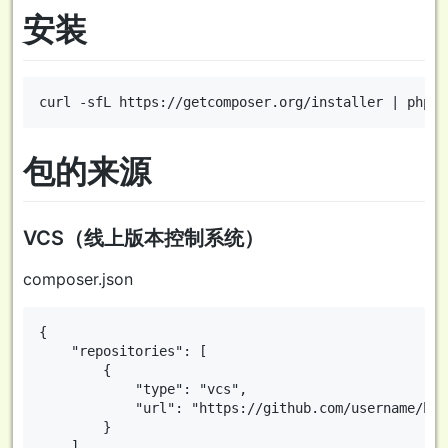
安装
包的来源
VCS（线上版本控制系统）
composer.json
{

    "repositories": [

        {

            "type": "vcs",

            "url": "https://github.com/username/hel
        }

    ],
