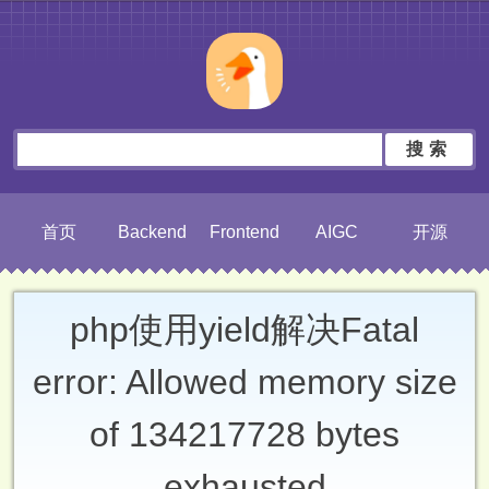
搜索
首页
Backend
Frontend
AIGC
开源
php使用yield解决Fatal
error: Allowed memory size
of 134217728 bytes
exhausted