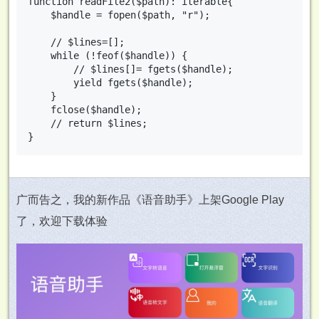
function readFile2($path): iterable{

    $handle = fopen($path, "r");

    // $lines=[];

    while (!feof($handle)) {

        // $lines[]= fgets($handle);

        yield fgets($handle);

    }

    fclose($handle);

    // return $lines;

广而告之，我的新作品《语音助手》上架Google Play
了，欢迎下载体验