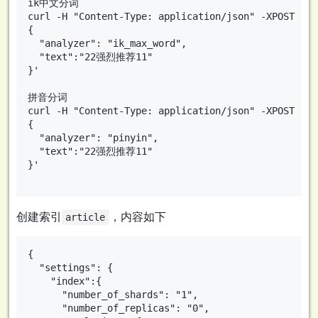
ik中文分词

curl -H "Content-Type: application/json" -XPOST 'lo
{

  "analyzer": "ik_max_word",

  "text":"22强烈推荐11"

}'

拼音分词

curl -H "Content-Type: application/json" -XPOST 'lo
{

  "analyzer": "pinyin",

  "text":"22强烈推荐11"

}'

创建索引
，内容如下
article
{

  "settings": {

    "index":{

      "number_of_shards": "1",

      "number_of_replicas": "0",
