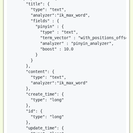
      "title": {

        "type": "text",

        "analyzer":"ik_max_word",

        "fields" : {

          "pinyin" : {

            "type" : "text",

            "term_vector" : "with_positions_offsets"
            "analyzer" : "pinyin_analyzer",

            "boost" : 10.0

          }

        }

      },

      "content": {

        "type": "text",

        "analyzer":"ik_max_word"

      },

      "create_time": {

        "type": "long"

      },

      "id": {

        "type": "long"

      },

      "update_time": {
