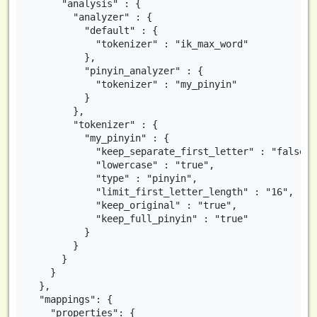
      "analysis" : {

        "analyzer" : {

          "default" : {

            "tokenizer" : "ik_max_word"

          },

          "pinyin_analyzer" : {

            "tokenizer" : "my_pinyin"

          }

        },

        "tokenizer" : {

          "my_pinyin" : {

            "keep_separate_first_letter" : "false",

            "lowercase" : "true",

            "type" : "pinyin",

            "limit_first_letter_length" : "16",

            "keep_original" : "true",

            "keep_full_pinyin" : "true"

          }

        }

      }

    }

  },

  "mappings": {

    "properties": {
