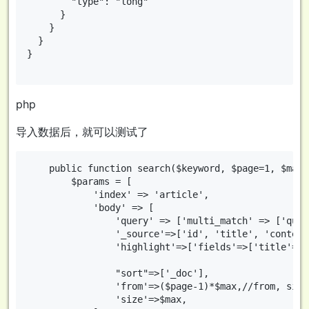
        "type": "long"

      }

    }

  }

}

php
导入数据后，就可以测试了
    public function search($keyword, $page=1, $max=1
        $params = [

            'index' => 'article',

            'body' => [

                'query' => ['multi_match' => ['quer
                '_source'=>['id', 'title', 'content
                'highlight'=>['fields'=>['title'=>n
                "sort"=>['_doc'],

                'from'=>($page-1)*$max,//from, si
                'size'=>$max,
