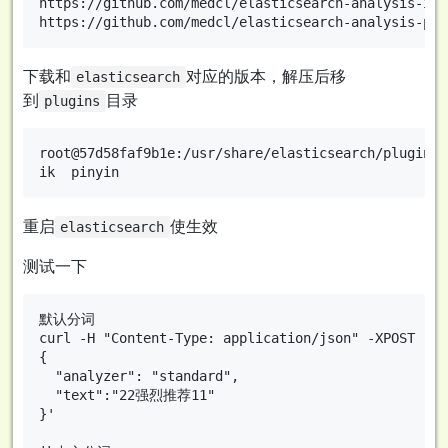
https://github.com/medcl/elasticsearch-analysis-ik

下载和
对应的版本，解压后移
elasticsearch
到
目录
plugins
root@57d58faf9b1e:/usr/share/elasticsearch/plugins# 
重启
使生效
elasticsearch
测试一下
默认分词

curl -H "Content-Type: application/json" -XPOST 'lo
{

  "analyzer": "standard",

  "text":"22强烈推荐11"

}'
