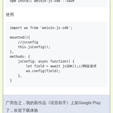
使用
import wx from 'weixin-js-sdk';

mounted(){

	//jsconfig

	this.jsConfig();

},

methods: {

	jsConfig: async function() {

		let field = await jsSDK();//网络请求

		wx.config(field);

	},

广而告之，我的新作品《语音助手》上架Google Play
了，欢迎下载体验