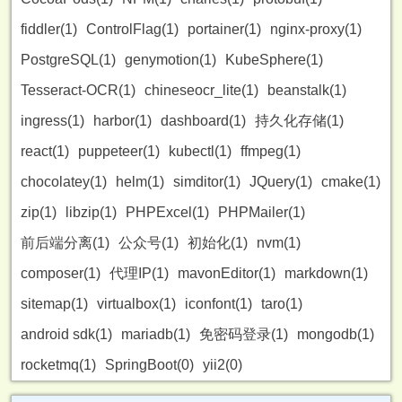
fiddler(1)
ControlFlag(1)
portainer(1)
nginx-proxy(1)
PostgreSQL(1)
genymotion(1)
KubeSphere(1)
Tesseract-OCR(1)
chineseocr_lite(1)
beanstalk(1)
ingress(1)
harbor(1)
dashboard(1)
持久化存储(1)
react(1)
puppeteer(1)
kubectl(1)
ffmpeg(1)
chocolatey(1)
helm(1)
simditor(1)
JQuery(1)
cmake(1)
zip(1)
libzip(1)
PHPExcel(1)
PHPMailer(1)
前后端分离(1)
公众号(1)
初始化(1)
nvm(1)
composer(1)
代理IP(1)
mavonEditor(1)
markdown(1)
sitemap(1)
virtualbox(1)
iconfont(1)
taro(1)
android sdk(1)
mariadb(1)
免密码登录(1)
mongodb(1)
rocketmq(1)
SpringBoot(0)
yii2(0)