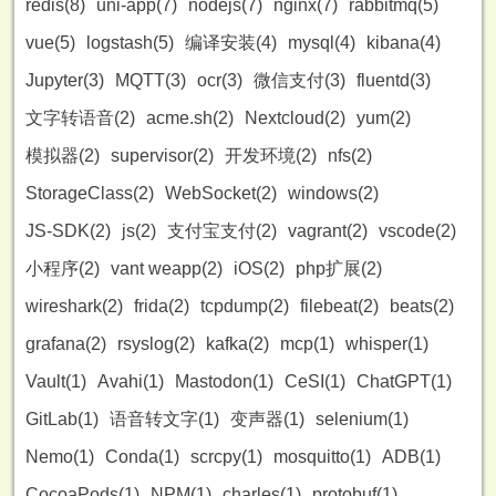
redis(8)
uni-app(7)
nodejs(7)
nginx(7)
rabbitmq(5)
vue(5)
logstash(5)
编译安装(4)
mysql(4)
kibana(4)
Jupyter(3)
MQTT(3)
ocr(3)
微信支付(3)
fluentd(3)
文字转语音(2)
acme.sh(2)
Nextcloud(2)
yum(2)
模拟器(2)
supervisor(2)
开发环境(2)
nfs(2)
StorageClass(2)
WebSocket(2)
windows(2)
JS-SDK(2)
js(2)
支付宝支付(2)
vagrant(2)
vscode(2)
小程序(2)
vant weapp(2)
iOS(2)
php扩展(2)
wireshark(2)
frida(2)
tcpdump(2)
filebeat(2)
beats(2)
grafana(2)
rsyslog(2)
kafka(2)
mcp(1)
whisper(1)
Vault(1)
Avahi(1)
Mastodon(1)
CeSI(1)
ChatGPT(1)
GitLab(1)
语音转文字(1)
变声器(1)
selenium(1)
Nemo(1)
Conda(1)
scrcpy(1)
mosquitto(1)
ADB(1)
CocoaPods(1)
NPM(1)
charles(1)
protobuf(1)