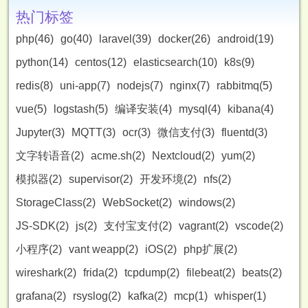
热门标签
php(46)
go(40)
laravel(39)
docker(26)
android(19)
python(14)
centos(12)
elasticsearch(10)
k8s(9)
redis(8)
uni-app(7)
nodejs(7)
nginx(7)
rabbitmq(5)
vue(5)
logstash(5)
编译安装(4)
mysql(4)
kibana(4)
Jupyter(3)
MQTT(3)
ocr(3)
微信支付(3)
fluentd(3)
文字转语音(2)
acme.sh(2)
Nextcloud(2)
yum(2)
模拟器(2)
supervisor(2)
开发环境(2)
nfs(2)
StorageClass(2)
WebSocket(2)
windows(2)
JS-SDK(2)
js(2)
支付宝支付(2)
vagrant(2)
vscode(2)
小程序(2)
vant weapp(2)
iOS(2)
php扩展(2)
wireshark(2)
frida(2)
tcpdump(2)
filebeat(2)
beats(2)
grafana(2)
rsyslog(2)
kafka(2)
mcp(1)
whisper(1)