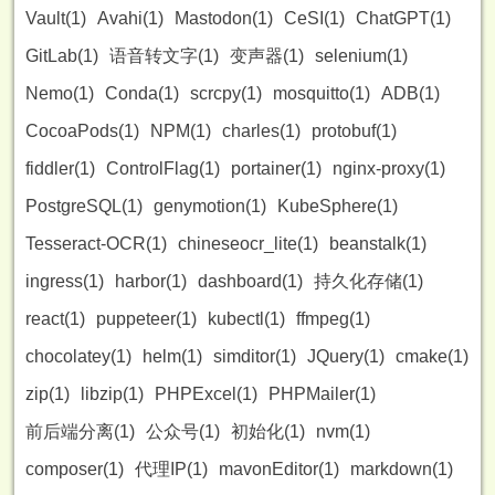
Vault(1)
Avahi(1)
Mastodon(1)
CeSI(1)
ChatGPT(1)
GitLab(1)
语音转文字(1)
变声器(1)
selenium(1)
Nemo(1)
Conda(1)
scrcpy(1)
mosquitto(1)
ADB(1)
CocoaPods(1)
NPM(1)
charles(1)
protobuf(1)
fiddler(1)
ControlFlag(1)
portainer(1)
nginx-proxy(1)
PostgreSQL(1)
genymotion(1)
KubeSphere(1)
Tesseract-OCR(1)
chineseocr_lite(1)
beanstalk(1)
ingress(1)
harbor(1)
dashboard(1)
持久化存储(1)
react(1)
puppeteer(1)
kubectl(1)
ffmpeg(1)
chocolatey(1)
helm(1)
simditor(1)
JQuery(1)
cmake(1)
zip(1)
libzip(1)
PHPExcel(1)
PHPMailer(1)
前后端分离(1)
公众号(1)
初始化(1)
nvm(1)
composer(1)
代理IP(1)
mavonEditor(1)
markdown(1)