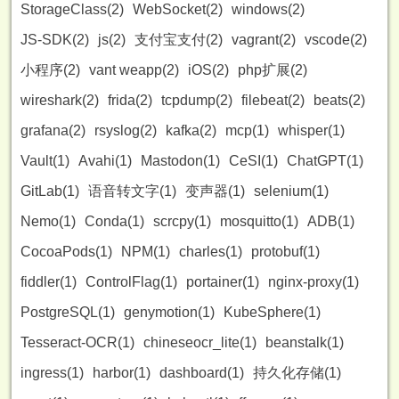
StorageClass(2)
WebSocket(2)
windows(2)
JS-SDK(2)
js(2)
支付宝支付(2)
vagrant(2)
vscode(2)
小程序(2)
vant weapp(2)
iOS(2)
php扩展(2)
wireshark(2)
frida(2)
tcpdump(2)
filebeat(2)
beats(2)
grafana(2)
rsyslog(2)
kafka(2)
mcp(1)
whisper(1)
Vault(1)
Avahi(1)
Mastodon(1)
CeSI(1)
ChatGPT(1)
GitLab(1)
语音转文字(1)
变声器(1)
selenium(1)
Nemo(1)
Conda(1)
scrcpy(1)
mosquitto(1)
ADB(1)
CocoaPods(1)
NPM(1)
charles(1)
protobuf(1)
fiddler(1)
ControlFlag(1)
portainer(1)
nginx-proxy(1)
PostgreSQL(1)
genymotion(1)
KubeSphere(1)
Tesseract-OCR(1)
chineseocr_lite(1)
beanstalk(1)
ingress(1)
harbor(1)
dashboard(1)
持久化存储(1)