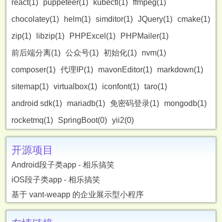
react(1)
puppeteer(1)
kubectl(1)
ffmpeg(1)
chocolatey(1)
helm(1)
simditor(1)
JQuery(1)
cmake(1)
zip(1)
libzip(1)
PHPExcel(1)
PHPMailer(1)
前后端分离(1)
公众号(1)
初始化(1)
nvm(1)
composer(1)
代理IP(1)
mavonEditor(1)
markdown(1)
sitemap(1)
virtualbox(1)
iconfont(1)
taro(1)
android sdk(1)
mariadb(1)
免密码登录(1)
mongodb(1)
rocketmq(1)
SpringBoot(0)
yii2(0)
开源项目
Android段子类app - 相乐搞笑
iOS段子类app - 相乐搞笑
基于 vant-weapp 的企业展示型小程序