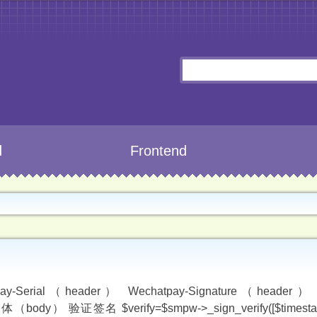
d
Frontend
header） Wechatpay-Signature（header） We
body） 验证签名 $verify=$smpw->_sign_verify([$timestam