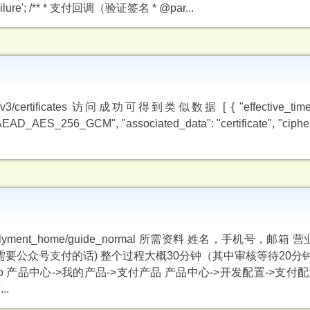
ho 'failure'; /** * 支付回调（验证签名 * @par...
3/certificates 访问成功可得到类似数据 [ { "effective_time":
"AEAD_AES_256_GCM", "associated_data": "certificate", "cipherte
apply/applyment_home/guide_normal 所需资料 姓名，手机号，
果需要公众号支付的话) 整个过程大概30分钟（其中审核等待20分
php/core/info 产品中心->我的产品->支付产品 产品中心->开发配置->支
..