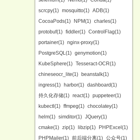
scrcpy(1)
mosquitto(1)
ADB(1)
CocoaPods(1)
NPM(1)
charles(1)
protobuf(1)
fiddler(1)
ControlFlag(1)
portainer(1)
nginx-proxy(1)
PostgreSQL(1)
genymotion(1)
KubeSphere(1)
Tesseract-OCR(1)
chineseocr_lite(1)
beanstalk(1)
ingress(1)
harbor(1)
dashboard(1)
持久化存储(1)
react(1)
puppeteer(1)
kubectl(1)
ffmpeg(1)
chocolatey(1)
helm(1)
simditor(1)
JQuery(1)
cmake(1)
zip(1)
libzip(1)
PHPExcel(1)
PHPMailer(1)
前后端分离(1)
公众号(1)