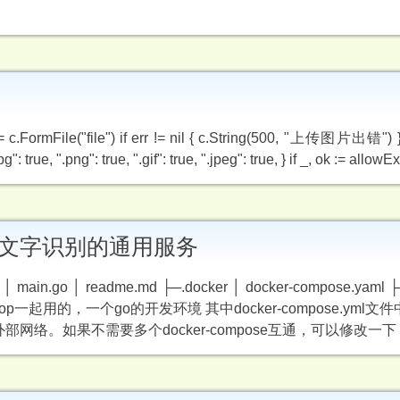
r := c.FormFile("file") if err != nil { c.String(500, "上传图片出错")
 true, ".png": true, ".gif": true, ".jpeg": true, } if _, ok := allowE
R 实现文字识别的通用服务
 │ main.go │ readme.md ├─.docker │ docker-compose.yaml ├
ktop一起用的，一个go的开发环境 其中docker-compose.yml文件中
部网络。如果不需要多个docker-compose互通，可以修改一下 ver