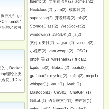
fluentd(3)
文字转语音(2)
acme.sh(2)
Nextcloud(2)
yum(2)
模拟器(2)
可执行文件 go
supervisor(2)
开发环境(2)
nfs(2)
RCH=amd64
StorageClass(2)
WebSocket(2)
ows平台的64位可
windows(2)
JS-SDK(2)
js(2)
支付宝支付(2)
vagrant(2)
vscode(2)
小程序(2)
vant weapp(2)
iOS(2)
php扩展(2)
wireshark(2)
frida(2)
tcpdump(2)
filebeat(2)
beats(2)
Docker
ktop理论上支
grafana(2)
rsyslog(2)
kafka(2)
mcp(1)
开始使用Dev
whisper(1)
Vault(1)
Avahi(1)
..
Mastodon(1)
CeSI(1)
ChatGPT(1)
GitLab(1)
语音转文字(1)
变声器(1)
selenium(1)
Nemo(1)
Conda(1)