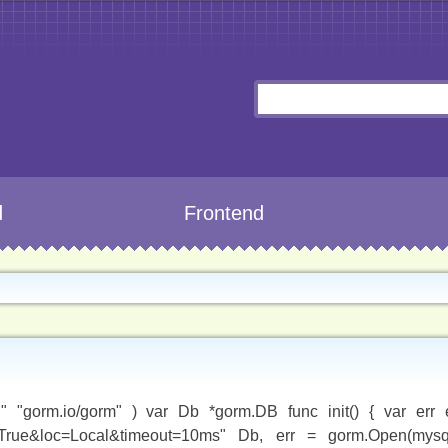
d
Frontend
 "gorm.io/gorm" ) var Db *gorm.DB func init() { var err 
me=True&loc=Local&timeout=10ms" Db, err = gorm.Open(mysq