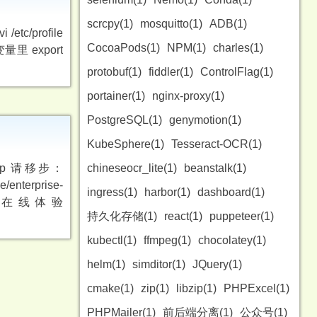
scrcpy(1)
mosquitto(1)
ADB(1)
 /etc/profile
CocoaPods(1)
NPM(1)
charles(1)
变量里 export
protobuf(1)
fiddler(1)
ControlFlag(1)
portainer(1)
nginx-proxy(1)
PostgreSQL(1)
genymotion(1)
KubeSphere(1)
Tesseract-OCR(1)
p 请移步：
chineseocr_lite(1)
beanstalk(1)
enterprise-
ingress(1)
harbor(1)
dashboard(1)
-api 在线体验
持久化存储(1)
react(1)
puppeteer(1)
kubectl(1)
ffmpeg(1)
chocolatey(1)
helm(1)
simditor(1)
JQuery(1)
cmake(1)
zip(1)
libzip(1)
PHPExcel(1)
PHPMailer(1)
前后端分离(1)
公众号(1)