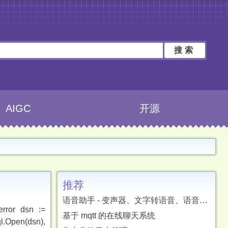
搜索
AIGC
开源
推荐
语音助手 - 变声器、文字转语音、语音转文字、字幕翻译
error dsn :=
基于 mqtt 的在线聊天系统
l.Open(dsn),