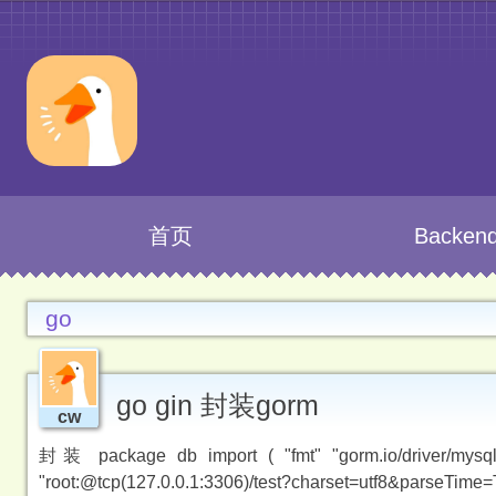
首页
Backen
go
go gin 封装gorm
cw
封装 package db import ( "fmt" "gorm.io/driver/mysql"
"root:@tcp(127.0.0.1:3306)/test?charset=utf8&parseTi