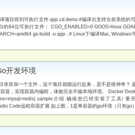
 目标：编译项目得到可执行文件 app cd demo #编译出支持当前系统的
dows平台的64位可执行文件： CGO_ENABLED=0 GOOS=linux GOA
GOARCH=amd64 go build -o app . # Linux下编译Mac, Wind
建Go开发环境
录添加一个文件，这个项目就能运行起来，是不是很神奇？ 是的，
er容器，实现容器内编程，体验完全不输本地环境。 Docker Des
mysql+redis) sample介绍 确保您已经安装了工具! 要
isual Studio Code远程容器扩展 如上图，1是单容器的go环境（只有go）.