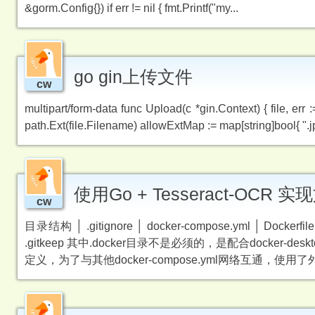
&gorm.Config{}) if err != nil { fmt.Printf("my...
go gin上传文件
cw
multipart/form-data func Upload(c *gin.Context) { file, er
path.Ext(file.Filename) allowExtMap := map[string]bool{ ".jpg":
使用Go + Tesseract-OC
cw
目录结构 │ .gitignore │ docker-compose.yml │ Dockerfile
.gitkeep 其中.docker目录不是必须的，是配合docker-des
定义，为了与其他docker-compose.yml网络互通，使用了外