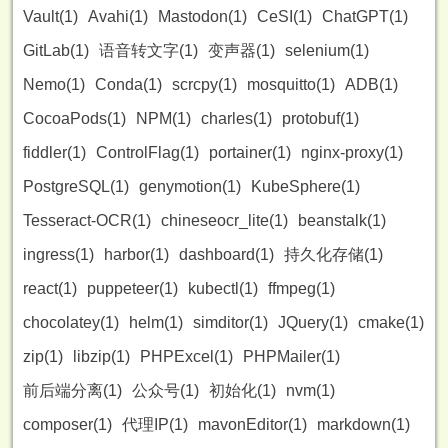
Vault(1)
Avahi(1)
Mastodon(1)
CeSI(1)
ChatGPT(1)
GitLab(1)
语音转文字(1)
变声器(1)
selenium(1)
Nemo(1)
Conda(1)
scrcpy(1)
mosquitto(1)
ADB(1)
CocoaPods(1)
NPM(1)
charles(1)
protobuf(1)
fiddler(1)
ControlFlag(1)
portainer(1)
nginx-proxy(1)
PostgreSQL(1)
genymotion(1)
KubeSphere(1)
Tesseract-OCR(1)
chineseocr_lite(1)
beanstalk(1)
ingress(1)
harbor(1)
dashboard(1)
持久化存储(1)
react(1)
puppeteer(1)
kubectl(1)
ffmpeg(1)
chocolatey(1)
helm(1)
simditor(1)
JQuery(1)
cmake(1)
zip(1)
libzip(1)
PHPExcel(1)
PHPMailer(1)
前后端分离(1)
公众号(1)
初始化(1)
nvm(1)
composer(1)
代理IP(1)
mavonEditor(1)
markdown(1)