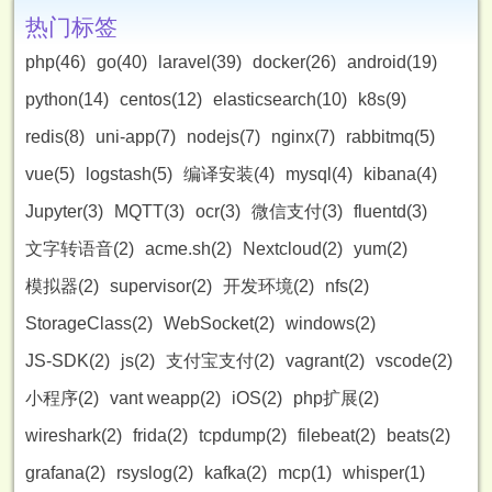
热门标签
php(46)
go(40)
laravel(39)
docker(26)
android(19)
python(14)
centos(12)
elasticsearch(10)
k8s(9)
redis(8)
uni-app(7)
nodejs(7)
nginx(7)
rabbitmq(5)
vue(5)
logstash(5)
编译安装(4)
mysql(4)
kibana(4)
Jupyter(3)
MQTT(3)
ocr(3)
微信支付(3)
fluentd(3)
文字转语音(2)
acme.sh(2)
Nextcloud(2)
yum(2)
模拟器(2)
supervisor(2)
开发环境(2)
nfs(2)
StorageClass(2)
WebSocket(2)
windows(2)
JS-SDK(2)
js(2)
支付宝支付(2)
vagrant(2)
vscode(2)
小程序(2)
vant weapp(2)
iOS(2)
php扩展(2)
wireshark(2)
frida(2)
tcpdump(2)
filebeat(2)
beats(2)
grafana(2)
rsyslog(2)
kafka(2)
mcp(1)
whisper(1)